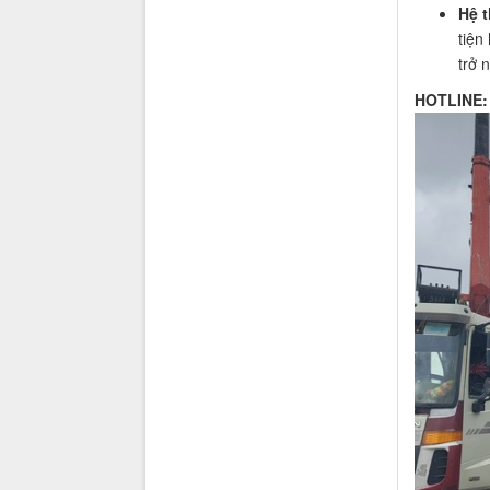
Hệ t
tiện
trở 
HOTLINE: 