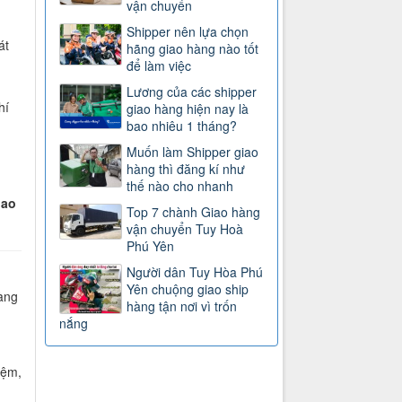
vận chuyển
)
Shipper nên lựa chọn
át
hãng giao hàng nào tốt
để làm việc
Lương của các shipper
hí
giao hàng hiện nay là
bao nhiêu 1 tháng?
Muốn làm Shipper giao
hàng thì đăng kí như
thế nào cho nhanh
iao
Top 7 chành Giao hàng
vận chuyển Tuy Hoà
Phú Yên
Người dân Tuy Hòa Phú
Yên chuộng giao ship
àng
hàng tận nơi vì trốn
nắng
iệm,