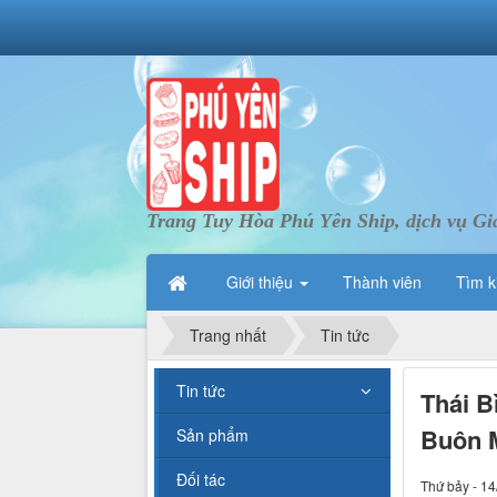
Trang Tuy Hòa Phú Yên Ship, dịch vụ Gi
Giới thiệu
Thành viên
Tìm k
Trang nhất
Tin tức
Tin tức
Thái B
Buôn M
Sản phẩm
Đối tác
Thứ bảy - 14