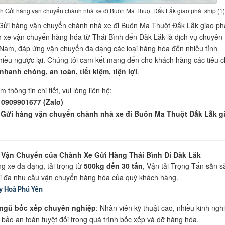
nh Gửi hàng vận chuyển chành nhà xe đi Buôn Ma Thuột Đắk Lắk giao phát ship (1
Gửi hàng vận chuyển chành nhà xe đi Buôn Ma Thuột Đắk Lắk giao ph
 xe vận chuyển hàng hóa từ Thái Bình đến Đăk Lăk là dịch vụ chuyên
Nam, đáp ứng vận chuyển đa dạng các loại hàng hóa đến nhiều tỉnh
hiều ngược lại. Chúng tôi cam kết mang đến cho khách hàng các tiêu c
nhanh chóng, an toàn, tiết kiệm, tiện lợi
.
m thông tin chi tiết, vui lòng liên hệ:
0909901677 (Zalo)
 Gửi hàng vận chuyển chành nhà xe đi Buôn Ma Thuột Đắk Lắk g
Vận Chuyển của Chành Xe Gửi Hàng Thái Bình Đi Đăk Lăk
ng xe đa dạng, tải trọng từ
500kg đến 30 tấn
, Vận tải Trọng Tấn sẵn s
i đa nhu cầu vận chuyển hàng hóa của quý khách hàng.
y Hoà Phú Yên
 ngũ bốc xếp chuyên nghiệp
: Nhân viên kỹ thuật cao, nhiều kinh ngh
bảo an toàn tuyệt đối trong quá trình bốc xếp và dỡ hàng hóa.