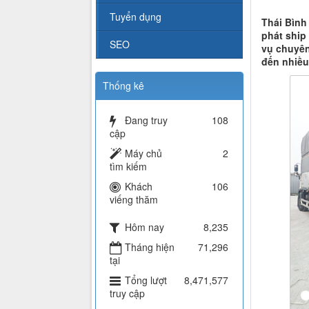
Tuyển dụng
Thái Bình
phát ship
SEO
vụ chuyên
đến nhiều
Thống kê
Đang truy
108
cập
Máy chủ
2
tìm kiếm
Khách
106
viếng thăm
Hôm nay
8,235
Tháng hiện
71,296
tại
Tổng lượt
8,471,577
truy cập