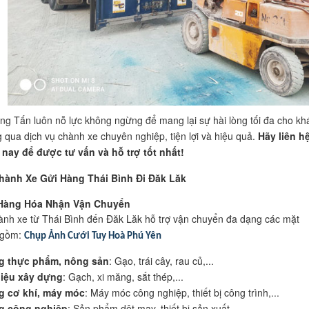
ọng Tấn luôn nỗ lực không ngừng để mang lại sự hài lòng tối đa cho kh
 qua dịch vụ chành xe chuyên nghiệp, tiện lợi và hiệu quả.
Hãy liên h
nay để được tư vấn và hỗ trợ tốt nhất!
hành Xe Gửi Hàng Thái Bình Đi Đăk Lăk
 Hàng Hóa Nhận Vận Chuyển
ành xe từ Thái Bình đến Đăk Lăk hỗ trợ vận chuyển đa dạng các mặt
 gồm:
Chụp Ảnh Cưới Tuy Hoà Phú Yên
g thực phẩm, nông sản
: Gạo, trái cây, rau củ,...
liệu xây dựng
: Gạch, xi măng, sắt thép,...
g cơ khí, máy móc
: Máy móc công nghiệp, thiết bị công trình,...
g công nghiệp
: Sản phẩm dệt may, thiết bị sản xuất.