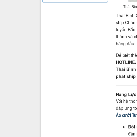
Thái Bì
Thái Bình 
ship Chành
tuyến Bắc 
thành và c
hàng đầu:
Để biết thê
HOTLINE: 
Thái Bình
phát ship
Năng Lực 
Với hệ thố
đáp ứng tố
Áo cưới Tu
Đội
đảm 