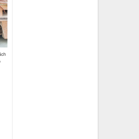
ách
ệ