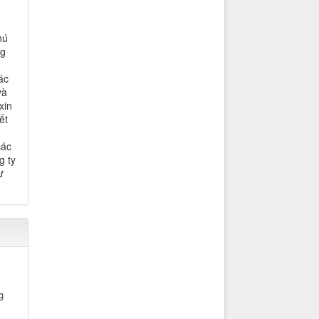
hú
ng
ác
và
xin
ết
các
g ty
ư
g