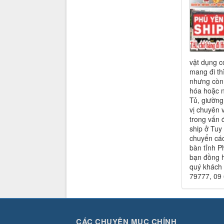
vật dụng có
mang đi th
nhưng còn 
hóa hoặc n
Tủ, giường
vị chuyên 
trong vấn 
ship ở Tuy
chuyển các
bàn tỉnh P
bạn đồng h
quý khách 
79777, 09
CÁC CHUYÊN MỤC CHÍNH