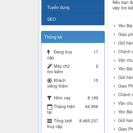
Nếu bạn đa
Tuyển dụng
việc tìm k
SEO
Yên Bái
Giao ph
Thống kê
Gửi hàn
Chành n
Đang truy
17
cập
Vận chu
Máy chủ
2
Yên Bái
tìm kiếm
Gửi hàn
Khách
15
viếng thăm
Giao Ph
Chành n
Hôm nay
8,189
Vận chu
Tháng hiện
64,956
Yên Bái
tại
Gửi hàn
Tổng lượt
8,465,237
truy cập
Giao Ph