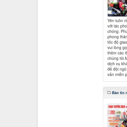
Yên luôn n
với tác ph
chóng. Phú
phong thân
tốc độ gia
vui lòng g
thêm các t
chúng tôi.
dịch vụ kh
để đội ngũ 
vấn miễn p
Bản tin 