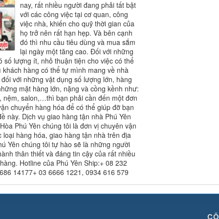
nay, rất nhiều người đang phải tất bật
với các công việc tại cơ quan, công
việc nhà, khiến cho quỹ thời gian của
họ trở nên rất hạn hẹp. Và bên cạnh
đó thì nhu cầu tiêu dùng và mua sắm
lại ngày một tăng cao. Đối với những
 số lượng ít, nhỏ thuận tiện cho việc có thể
ì khách hàng có thể tự mình mang về nhà
đối với những vật dụng số lượng lớn, hàng
hững mặt hàng lớn, nặng và cồng kềnh như:
, nệm, salon,…thì bạn phải cần đến một đơn
vận chuyển hàng hóa để có thể giúp đỡ bạn
đề này. Dịch vụ giao hàng tận nhà Phú Yên
 Hòa Phú Yên chúng tôi là đơn vị chuyên vận
 loại hàng hóa, giao hàng tận nhà trên địa
hú Yên chúng tôi tự hào sẽ là những người
ành thân thiết và đáng tin cậy của rất nhiều
hàng. Hotline của Phú Yên Ship:+ 08 232
 686 14177+ 03 6666 1221, 0934 616 579
CÔ