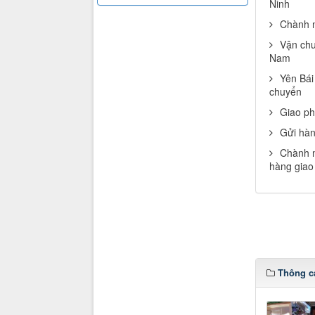
Ninh
Chành n
Vận chu
Nam
Yên Bái
chuyển
Giao ph
Gửi hàn
Chành n
hàng giao
Thông c