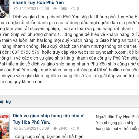
nhanh Tuy Hòa Phú Yên
14/09/2021 05:06
4065
0
Dịch vụ giao hàng nhanh Phú Yên ship tại thành phố Tuy Hòa P
hận được rất nhiều đánh giá cao từ đông đảo mọi người dân địa phươ
ong làm việc rất chuyên nghiệp, luôn an toàn và giao hàng rất nhanh
 Yên Ship với phương châm: 1. Lắng nghe để hiểu về khách hàng, 2.T
 thiện và luôn làm hài lòng mọi quý khách hàng, 3.Giao hàng an toàn 
o hàng nhanh chóng. Nếu quý khách cần thêm những thông tin chi tiết, 
ọi đến: 037 5753 579, hoặc truy cập vào website: tuyhoaship.com. để bi
hông tin về các dịch vụ giao ship hàng nhanh của công ty Phú Yên ship
Mọi thắc mắc về dịch vụ giao ship hàng nhanh Phú Yên ship cũng như 
ác của Phú Yên ship, quý khách hàng vui lòng gọi tới số hotline của côn
chuyên viên giàu kinh nghiệm chúng tôi sẽ lập tức giải đáp và hỗ trợ, t
hí cho quý khách nhé.
nội bộ
Dịch vụ giao ship hàng tận nhà ở
Người dân Tuy Hòa Phú
Tuy Hòa Phú Yên.
Yên chuộng giao ship
20/09/2021 03:09
8840
0
hàng tận nơi vì trốn nắn
Trong cuộc sống bộn bề hối hả hiện