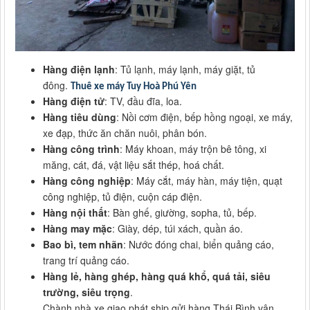
Hàng điện lạnh
: Tủ lạnh, máy lạnh, máy giặt, tủ
đông.
Thuê xe máy Tuy Hoà Phú Yên
Hàng điện tử
: TV, đầu đĩa, loa.
Hàng tiêu dùng
: Nồi cơm điện, bếp hồng ngoại, xe máy,
xe đạp, thức ăn chăn nuôi, phân bón.
Hàng công trình
: Máy khoan, máy trộn bê tông, xi
măng, cát, đá, vật liệu sắt thép, hoá chất.
Hàng công nghiệp
: Máy cắt, máy hàn, máy tiện, quạt
công nghiệp, tủ điện, cuộn cáp điện.
Hàng nội thất
: Bàn ghế, giường, sopha, tủ, bếp.
Hàng may mặc
: Giày, dép, túi xách, quần áo.
Bao bì, tem nhãn
: Nước đóng chai, biển quảng cáo,
trang trí quảng cáo.
Hàng lẻ, hàng ghép, hàng quá khổ, quá tải, siêu
trường, siêu trọng
.
Chành nhà xe giao phát ship gửi hàng Thái Bình vận