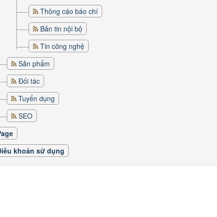
Thông cáo báo chí
Bản tin nội bộ
Tin công nghệ
Sản phẩm
Đối tác
Tuyển dụng
SEO
Page
Điều khoản sử dụng