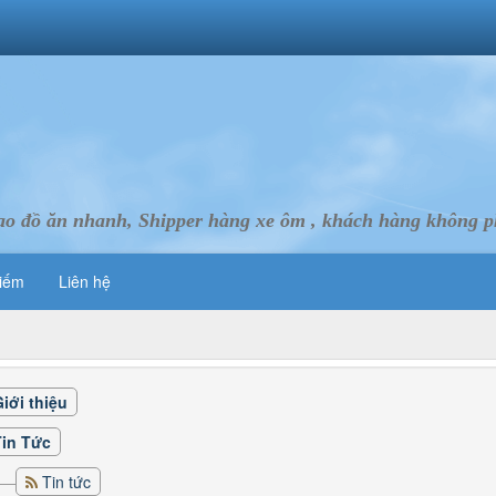
ao đồ ăn nhanh, Shipper hàng xe ôm , khách hàng không ph
iếm
Liên hệ
iới thiệu
Tin Tức
Tin tức