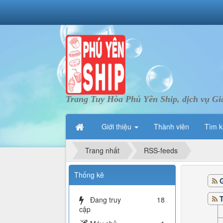
Trang Tuy Hòa Phú Yên Ship, dịch vụ Gi
Giới thiệu
Thành viên
Tìm k
Trang nhất
RSS-feeds
Thống kê
G
Đang truy
18
cập