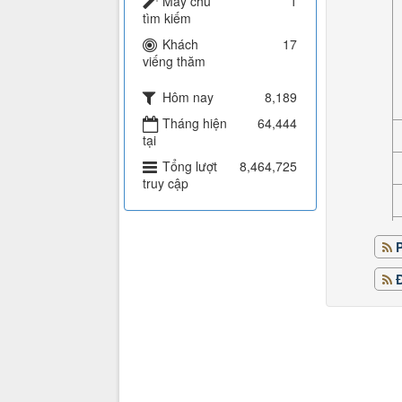
Máy chủ
1
tìm kiếm
Khách
17
viếng thăm
Hôm nay
8,189
Tháng hiện
64,444
tại
Tổng lượt
8,464,725
truy cập