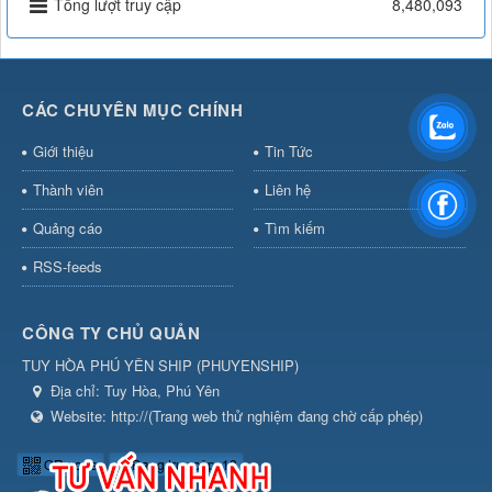
Tổng lượt truy cập
8,480,093
CÁC CHUYÊN MỤC CHÍNH
Giới thiệu
Tin Tức
Thành viên
Liên hệ
Quảng cáo
Tìm kiếm
RSS-feeds
CÔNG TY CHỦ QUẢN
TUY HÒA PHÚ YÊN SHIP
(
PHUYENSHIP
)
Địa chỉ:
Tuy Hòa, Phú Yên
Website:
http://(Trang web thử nghiệm đang chờ cấp phép)
QR-code
Đang truy cập: 18