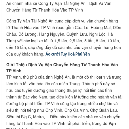
An chành nhà xe Công Ty Vận Tải Nghệ An - Dịch Vụ Vận
Chuyển Hàng Từ Thanh Hóa Vào TP Vinh
Công Ty Vận Tải Nghệ An cung cấp dịch vụ vận chuyển hàng
từ Thanh Hóa vào TP Vinh (bao gồm Cửa Lò, Hoàng Mai, Diễn
Châu, Đô Lương, Hưng Nguyên, Quỳnh Lưu, Nghi Lộc, Hà
Tĩnh) với các loại xe tải từ 1,5 tấn, 2,5 tấn, 5 tấn, 8 tấn, 10 tấn,
đến 15 tấn, đáp ứng đầy đủ các nhu cầu vận chuyển hàng hóa
của quý khách hàng.
Áo cưới Tuy Hoà Phú Yên
Giới Thiệu Dịch Vụ Vận Chuyển Hàng Từ Thanh Hóa Vào
TP Vinh
TP Vinh, thủ phủ của tỉnh Nghệ An, là một đô thị loại 1 và trung
tâm kinh tế, văn hóa lớn của miền Trung. Thành phố này sở
hữu các tuyến đường giao thông thuận lợi nối liền các tỉnh
thành từ Bắc vào Nam, tạo điều kiện lý tưởng cho ngành vận tải
đường bộ phát triển. TP Vinh cũng tập trung nhiều chợ lớn và
siêu thị nổi tiếng như Chợ Vinh, Chợ Ga Vinh, Chợ Quán Lau,
Siêu thị Big C, Metro,… Điều này khiến các nhà xe vận chuyển
hàng từ Thanh Hóa vào TP Vinh rất phát triển, trong đó
Vận