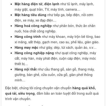
Mặt hàng điện tử, điện lạnh
như tủ lạnh, máy lạnh,
máy giặt, quạt trần, TV, máy tính, camera…
Mặt hàng tiêu dùng
như bếp ga, bếp điện, nồi cơm
điện, xe máy, xe đạp điện…
Hàng hoá công nghiệp
như phân bón, thức ăn chăn
nuôi, hóa chất công nghiệp.
Hàng công trình
như máy khoan, máy trộn bê tông, bao
xi măng, sắt thép, gạch men, cao su, phế liệu, giàn giáo.
Hàng may mặc
như giày, dép, túi xách, quần áo, v.v…
Hàng công nghiệp nặng
như quạt công nghiệp, máy
cắt, máy hàn, máy phát điện, cuộn cáp điện, máy móc
thiết bị…
Hàng nội thất
như cầu thang gỗ, sàn gỗ, thang máy,
giường, bàn ghế, cửa cuốn, cửa gỗ, giàn phơi thông
minh…
Đặc biệt, chúng tôi cũng chuyên vận chuyển
hàng quá khổ,
quá tải, siêu trọng
, đảm bảo an toàn tuyệt đối trong suốt quá
trình vận chuyển.