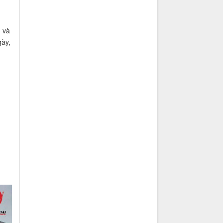
 và
gày,