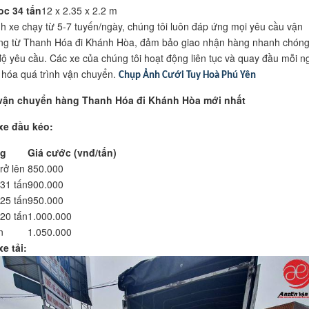
c 34 tấn
12 x 2.35 x 2.2 m
rình xe chạy từ 5-7 tuyến/ngày, chúng tôi luôn đáp ứng mọi yêu cầu vận
ng từ Thanh Hóa đi Khánh Hòa, đảm bảo giao nhận hàng nhanh chóng
độ yêu cầu. Các xe của chúng tôi hoạt động liên tục và quay đầu mỗi n
u hóa quá trình vận chuyển.
Chụp Ảnh Cưới Tuy Hoà Phú Yên
vận chuyển hàng Thanh Hóa đi Khánh Hòa mới nhất
xe đầu kéo:
ng
Giá cước (vnđ/tấn)
rở lên
850.000
31 tấn
900.000
25 tấn
950.000
20 tấn
1.000.000
n
1.050.000
e tải: