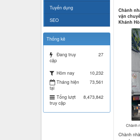
Tuyển dụng
Chành nhà
vận chuyể
SEO
Khánh Hòa
Thống kê
Đang truy
27
cập
Hôm nay
10,232
Tháng hiện
73,561
tại
Tổng lượt
8,473,842
truy cập
Chành n
Chành nhà 