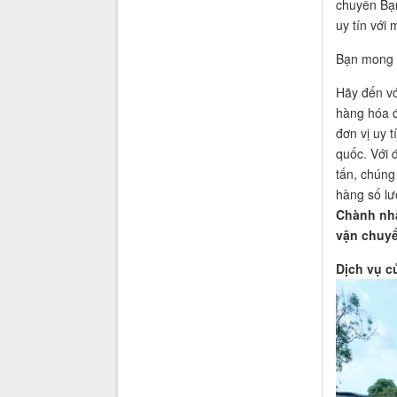
chuyển Bạn
uy tín với 
Bạn mong 
Hãy đến vớ
hàng hóa đ
đơn vị uy 
quốc. Với 
tấn, chúng
hàng số lư
Chành nhà
vận chuy
Dịch vụ c