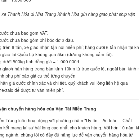
xe Thanh Hóa đi Nha Trang Khánh Hòa gửi hàng giao phát ship vận
cước chưa bao gồm VAT.
cước chưa bao gồm phí bốc dỡ 2 đầu.
 trên 6 tấn, xe giao nhận tận nơi miễn phí; hàng dưới 6 tấn nhận tại k
 giao tại Quốc Lộ không quá 5km (đường không cấm tải).
 dưới 500kg tính đồng giá = 1.000.000đ.
 giao/nhận hàng trong bán kính 10km từ trục quốc lộ, ngoài bán kính 
ính phụ phí báo giá cụ thể từng chuyến.
hận giá cước chính xác và chi tiết, quý khách vui lòng liên hệ qua
ine/zalo để được tư vấn miễn phí.
vận chuyển hàng hóa của Vận Tải Miền Trung
ền Trung luôn hoạt động với phương châm "Uy tín – An toàn – Chất
m kết mang lại sự hài lòng cao nhất cho khách hàng. Với hơn 10 năm k
ng ngành, chúng tôi có đầy đủ năng lực để vận chuyển hàng hóa từ