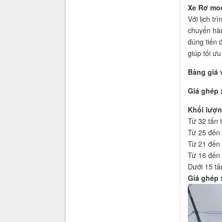
Xe Rơ moo
Với lịch t
chuyển hà
đúng tiến 
giúp tối ư
Bảng giá 
Giá ghép 
Khối lượ
Từ 32 tấn t
Từ 25 đến 
Từ 21 đến 
Từ 16 đến 
Dưới 15 tấ
Giá ghép x