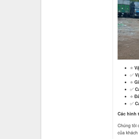
⭐️
Vậ
✅
V
⭐️
Gi
✅
C
⭐️
Đả
✅
C
Các hình 
Chúng tôi 
của khách