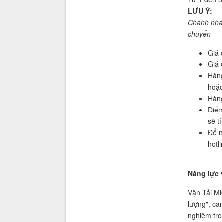
LƯU Ý:
Chành nhà 
chuyển
Giá 
Giá 
Hàng
hoặc
Hàng
Điểm
sẽ t
Để n
hotl
Năng lực 
Vận Tải Mi
lượng", ca
nghiệm tro