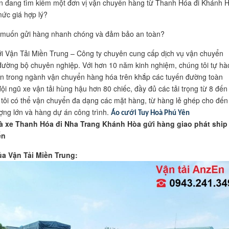
 đang tìm kiếm một đơn vị vận chuyển hàng từ Thanh Hóa đi Khánh 
mức giá hợp lý?
muốn gửi hàng nhanh chóng và đảm bảo an toàn?
i Vận Tải Miền Trung – Công ty chuyên cung cấp dịch vụ vận chuyển
ường bộ chuyên nghiệp. Với hơn 10 năm kinh nghiệm, chúng tôi tự hào
tín trong ngành vận chuyển hàng hóa trên khắp các tuyến đường toàn
đội ngũ xe vận tải hùng hậu hơn 80 chiếc, đầy đủ các tải trọng từ 8 đến
 tôi có thể vận chuyển đa dạng các mặt hàng, từ hàng lẻ ghép cho đến
ợng lớn và hàng dự án công trình.
Áo cưới Tuy Hoà Phú Yên
 xe Thanh Hóa đi Nha Trang Khánh Hòa gửi hàng giao phát ship
ển
ủa Vận Tải Miền Trung: