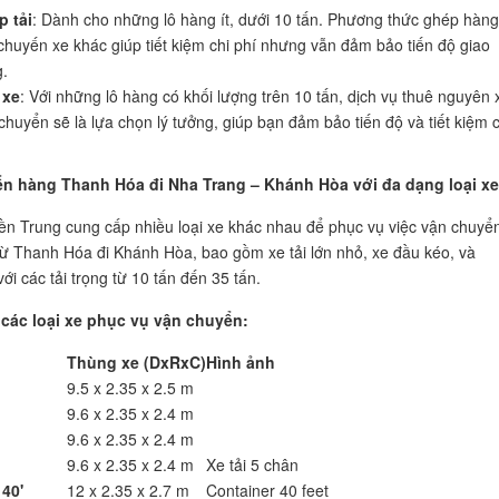
 tải
: Dành cho những lô hàng ít, dưới 10 tấn. Phương thức ghép hàng
chuyến xe khác giúp tiết kiệm chi phí nhưng vẫn đảm bảo tiến độ giao
.
 xe
: Với những lô hàng có khối lượng trên 10 tấn, dịch vụ thuê nguyên 
chuyển sẽ là lựa chọn lý tưởng, giúp bạn đảm bảo tiến độ và tiết kiệm c
n hàng Thanh Hóa đi Nha Trang – Khánh Hòa với đa dạng loại xe
ền Trung cung cấp nhiều loại xe khác nhau để phục vụ việc vận chuyể
ừ Thanh Hóa đi Khánh Hòa, bao gồm xe tải lớn nhỏ, xe đầu kéo, và
với các tải trọng từ 10 tấn đến 35 tấn.
các loại xe phục vụ vận chuyển:
Thùng xe (DxRxC)
Hình ảnh
9.5 x 2.35 x 2.5 m
9.6 x 2.35 x 2.4 m
9.6 x 2.35 x 2.4 m
9.6 x 2.35 x 2.4 m
Xe tải 5 chân
40'
12 x 2.35 x 2.7 m
Container 40 feet