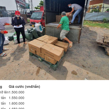
ng
Giá cước (vnđ/tấn)
rở lên
1.500.000
 tấn
1.550.000
 tấn
1.600.000
 tấn
1.650.000