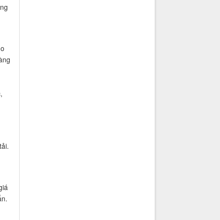
àng
ho
hàng
,
ải.
giá
ấn.