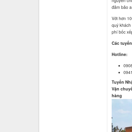
nguyên chu
đảm bảo a
Với hơn 10
quý khách 
phí bốc xế
Các tuyến
Hotline:
0908
0941
Tuyến Nh
Vận chuyể
hàng