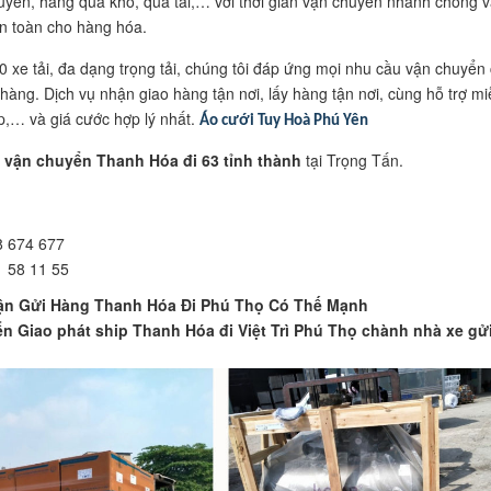
yến, hàng quá khổ, quá tải,… với thời gian vận chuyển nhanh chóng v
n toàn cho hàng hóa.
0 xe tải, đa dạng trọng tải, chúng tôi đáp ứng mọi nhu cầu vận chuyển
hàng. Dịch vụ nhận giao hàng tận nơi, lấy hàng tận nơi, cùng hỗ trợ mi
p,… và giá cước hợp lý nhất.
Áo cưới Tuy Hoà Phú Yên
 vận chuyển Thanh Hóa đi 63 tỉnh thành
tại Trọng Tấn.
 674 677
 58 11 55
ận Gửi Hàng Thanh Hóa Đi Phú Thọ Có Thế Mạnh
n Giao phát ship Thanh Hóa đi Việt Trì Phú Thọ chành nhà xe gử