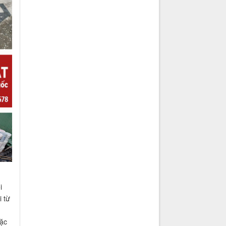
i
 từ
Đặc