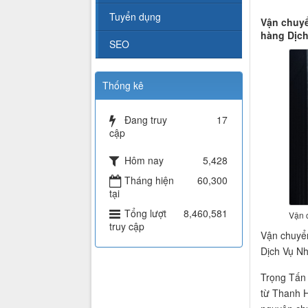
Tuyển dụng
Vận chuyể
hàng Dịch
SEO
Thống kê
Đang truy
17
cập
Hôm nay
5,428
Tháng hiện
60,300
tại
Tổng lượt
8,460,581
Vận 
truy cập
Vận chuyển
Dịch Vụ N
Trọng Tấn 
từ Thanh H