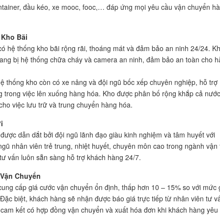
ontainer, đầu kéo, xe mooc, fooc,… đáp ứng mọi yêu cầu vận chuyển h
 Kho Bãi
có hệ thống kho bãi rộng rãi, thoáng mát và đảm bảo an ninh 24/24. K
rang bị hệ thống chữa cháy và camera an ninh, đảm bảo an toàn cho 
hệ thống kho còn có xe nâng và đội ngũ bốc xếp chuyên nghiệp, hỗ trợ
 trong việc lên xuống hàng hóa. Kho được phân bố rộng khắp cả nước
 cho việc lưu trữ và trung chuyển hàng hóa.
i
được dẫn dắt bởi đội ngũ lãnh đạo giàu kinh nghiệm và tâm huyết với
ngũ nhân viên trẻ trung, nhiệt huyết, chuyên môn cao trong ngành vận t
tư vấn luôn sẵn sàng hỗ trợ khách hàng 24/7.
 Vận Chuyển
cung cấp giá cước vận chuyển ổn định, thấp hơn 10 – 15% so với mức 
. Đặc biệt, khách hàng sẽ nhận được báo giá trực tiếp từ nhân viên tư v
cam kết có hợp đồng vận chuyển và xuất hóa đơn khi khách hàng yêu