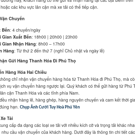
 hoặc các khu vực lân cận mà xe tải có thể tiếp cận.
 Vận Chuyển
t Bến
: 4 chuyến/ngày
i Gian Xuất Bến
: 18h00 | 20h00 | 23h00
i Gian Nhận Hàng
: 8h00 – 17h00
n Hàng
: Từ thứ 2 đến thứ 7 (nghỉ Chủ nhật và ngày lễ)
hận Gửi Hàng Thanh Hóa Đi Phú Thọ
ển Hàng Hóa Hai Chiều
không chỉ nhận vận chuyển hàng hóa từ Thanh Hóa đi Phú Thọ, mà cò
ịch vụ vận chuyển hàng ngược lại. Quý khách có thể gửi hàng từ Phú 
h lân cận Thanh Hóa và các tỉnh phía Nam.
đều nhận hàng lẻ, hàng ghép, hàng nguyên chuyến và cam kết thời gi
 đúng hạn.
Chụp Ảnh Cưới Tuy Hoà Phú Yên
Xe Tải
cung cấp đa dạng các loại xe tải với nhiều kích cỡ và trọng tải khác nh
 nhu cầu vận chuyển của khách hàng. Dưới đây là thông tin chi tiết các