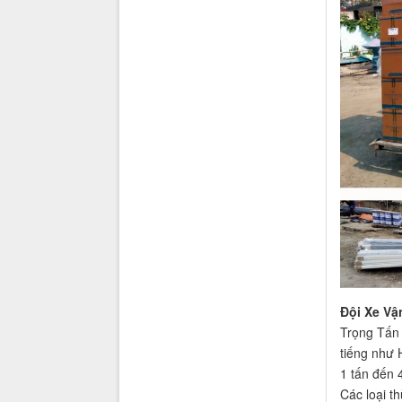
Đội Xe Vậ
Trọng Tấn 
tiếng như 
1 tấn đến 
Các loại t