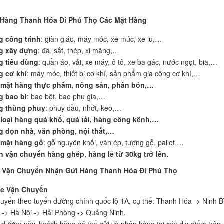
 Hàng Thanh Hóa Đi Phú Thọ Các Mặt Hàng
g công trình
: giàn giáo, máy móc, xe múc, xe lu,…
g xây dựng
: đá, sắt, thép, xi măng,…
g tiêu dùng
: quần áo, vải, xe máy, ô tô, xe ba gác, nước ngọt, bia,…
g cơ khí
: máy móc, thiết bị cơ khí, sản phẩm gia công cơ khí,…
 mặt hàng thực phẩm, nông sản, phân bón,…
g bao bì
: bao bột, bao phụ gia,…
g thùng phuy
: phuy dầu, nhớt, keo,…
loại hàng quá khổ, quá tải, hàng cồng kềnh,…
g dọn nhà, văn phòng, nội thất,…
 mặt hàng gỗ
: gỗ nguyên khối, ván ép, tượng gỗ, pallet,…
 vận chuyển hàng ghép, hàng lẻ từ 30kg trở lên.
h Vận Chuyển Nhận Gửi Hàng Thanh Hóa Đi Phú Thọ
Xe Vận Chuyển
huyển theo tuyến đường chính quốc lộ 1A, cụ thể: Thanh Hóa -> Ninh B
-> Hà Nội -> Hải Phòng -> Quảng Ninh.
 đường này, khách hàng có thể gửi và nhận hàng tại các địa điểm trên