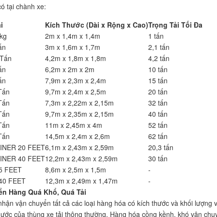
 có tại chành xe:
i
Kích Thước (Dài x Rộng x Cao)
Trọng Tải Tối Đa
kg
2m x 1,4m x 1,4m
1 tấn
ấn
3m x 1,6m x 1,7m
2,1 tấn
 Tấn
4,2m x 1,8m x 1,8m
4,2 tấn
ấn
6,2m x 2m x 2m
10 tấn
ấn
7,9m x 2,3m x 2,4m
15 tấn
Tấn
9,7m x 2,4m x 2,5m
20 tấn
Tấn
7,3m x 2,22m x 2,15m
32 tấn
Tấn
9,7m x 2,35m x 2,15m
40 tấn
Tấn
11m x 2,45m x 4m
52 tấn
Tấn
14,5m x 2,4m x 2,6m
62 tấn
INER 20 FEET
6,1m x 2,43m x 2,59m
20,3 tấn
INER 40 FEET
12,2m x 2,43m x 2,59m
30 tấn
5 FEET
8,6m x 2,5m x 1,5m
-
40 FEET
12,3m x 2,49m x 1,47m
-
ển Hàng Quá Khổ, Quá Tải
nhận vận chuyển tất cả các loại hàng hóa có kích thước và khối lượng 
hước của thùng xe tải thông thường. Hàng hóa cồng kềnh, khó vận chu