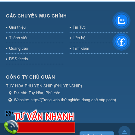
CÁC CHUYÊN MỤC CHÍNH
Giới thiệu
Tin Tức
Thành viên
Liên hệ
Quảng cáo
Tìm kiếm
RSS-feeds
CÔNG TY CHỦ QUẢN
TUY HÒA PHÚ YÊN SHIP
(
PHUYENSHIP
)
Địa chỉ:
Tuy Hòa, Phú Yên
Website:
http://(Trang web thử nghiệm đang chờ cấp phép)
QR-code
Đang truy cập: 104