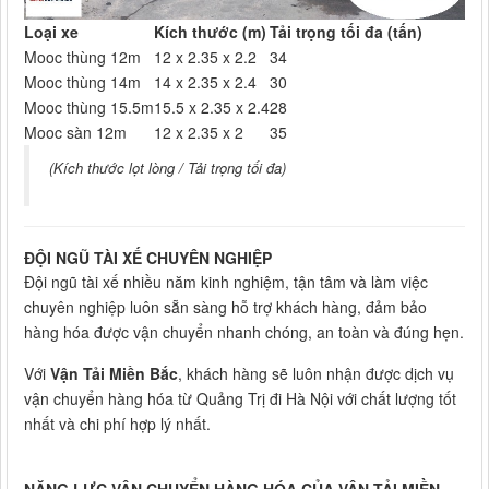
Loại xe
Kích thước (m)
Tải trọng tối đa (tấn)
Mooc thùng 12m
12 x 2.35 x 2.2
34
Mooc thùng 14m
14 x 2.35 x 2.4
30
Mooc thùng 15.5m
15.5 x 2.35 x 2.4
28
Mooc sàn 12m
12 x 2.35 x 2
35
(Kích thước lọt lòng / Tải trọng tối đa)
ĐỘI NGŨ TÀI XẾ CHUYÊN NGHIỆP
Đội ngũ tài xế nhiều năm kinh nghiệm, tận tâm và làm việc
chuyên nghiệp luôn sẵn sàng hỗ trợ khách hàng, đảm bảo
hàng hóa được vận chuyển nhanh chóng, an toàn và đúng hẹn.
Với
Vận Tải Miền Bắc
, khách hàng sẽ luôn nhận được dịch vụ
vận chuyển hàng hóa từ Quảng Trị đi Hà Nội với chất lượng tốt
nhất và chi phí hợp lý nhất.
NĂNG LỰC VẬN CHUYỂN HÀNG HÓA CỦA VẬN TẢI MIỀN