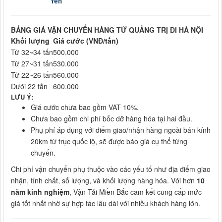
Yên
BẢNG GIÁ VẬN CHUYỂN HÀNG TỪ QUẢNG TRỊ ĐI HÀ NỘI
Khối lượng
Giá cước (VNĐ/tấn)
Từ 32~34 tấn
500.000
Từ 27~31 tấn
530.000
Từ 22~26 tấn
560.000
Dưới 22 tấn
600.000
LƯU Ý:
Giá cước chưa bao gồm VAT 10%.
Chưa bao gồm chi phí bốc dỡ hàng hóa tại hai đầu.
Phụ phí áp dụng với điểm giao/nhận hàng ngoài bán kính
20km từ trục quốc lộ, sẽ được báo giá cụ thể từng
chuyến.
Chi phí vận chuyển phụ thuộc vào các yếu tố như địa điểm giao
nhận, tính chất, số lượng, và khối lượng hàng hóa. Với hơn
10
năm kinh nghiệm
, Vận Tải Miền Bắc cam kết cung cấp mức
giá tốt nhất nhờ sự hợp tác lâu dài với nhiều khách hàng lớn.