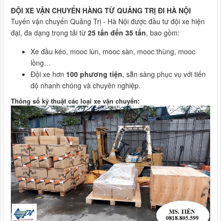
ĐỘI XE VẬN CHUYỂN HÀNG TỪ QUẢNG TRỊ ĐI HÀ NỘI
Tuyến vận chuyển Quảng Trị - Hà Nội được đầu tư đội xe hiện
đại, đa dạng trọng tải từ
25 tấn đến 35 tấn
, bao gồm:
Xe đầu kéo, mooc lùn, mooc sàn, mooc thùng, mooc
lồng…
Đội xe hơn
100 phương tiện
, sẵn sàng phục vụ với tiến
độ nhanh chóng và chuyên nghiệp.
Thông số kỹ thuật các loại xe vận chuyển: