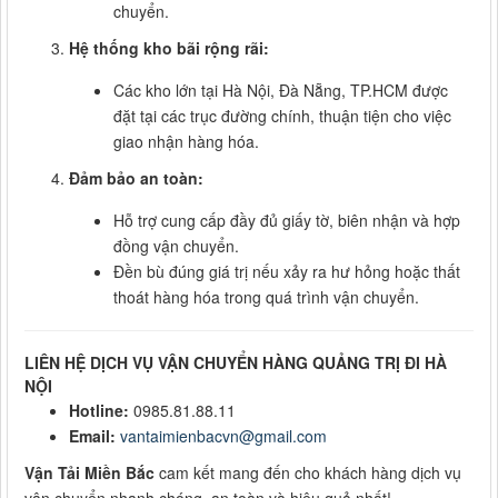
chuyển.
Hệ thống kho bãi rộng rãi:
Các kho lớn tại Hà Nội, Đà Nẵng, TP.HCM được
đặt tại các trục đường chính, thuận tiện cho việc
giao nhận hàng hóa.
Đảm bảo an toàn:
Hỗ trợ cung cấp đầy đủ giấy tờ, biên nhận và hợp
đồng vận chuyển.
Đền bù đúng giá trị nếu xảy ra hư hỏng hoặc thất
thoát hàng hóa trong quá trình vận chuyển.
LIÊN HỆ DỊCH VỤ VẬN CHUYỂN HÀNG QUẢNG TRỊ ĐI HÀ
NỘI
Hotline:
0985.81.88.11
Email:
vantaimienbacvn@gmail.com
Vận Tải Miền Bắc
cam kết mang đến cho khách hàng dịch vụ
vận chuyển nhanh chóng, an toàn và hiệu quả nhất!