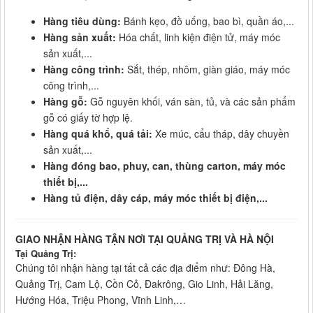
Hàng tiêu dùng:
Bánh kẹo, đồ uống, bao bì, quần áo,...
Hàng sản xuất:
Hóa chất, linh kiện điện tử, máy móc
sản xuất,...
Hàng công trình:
Sắt, thép, nhôm, giàn giáo, máy móc
công trình,...
Hàng gỗ:
Gỗ nguyên khối, ván sàn, tủ, và các sản phẩm
gỗ có giấy tờ hợp lệ.
Hàng quá khổ, quá tải:
Xe múc, cẩu tháp, dây chuyền
sản xuất,...
Hàng đóng bao, phuy, can, thùng carton, máy móc
thiết bị,...
Hàng tủ điện, dây cáp, máy móc thiết bị điện,...
GIAO NHẬN HÀNG TẬN NƠI TẠI QUẢNG TRỊ VÀ HÀ NỘI
Tại Quảng Trị:
Chúng tôi nhận hàng tại tất cả các địa điểm như: Đông Hà,
Quảng Trị, Cam Lộ, Cồn Cỏ, Đakrông, Gio Linh, Hải Lăng,
Hướng Hóa, Triệu Phong, Vĩnh Linh,…