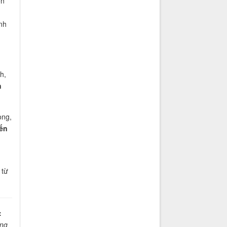
ến
nh
h,
n
òng,
ến
 từ
:
ang