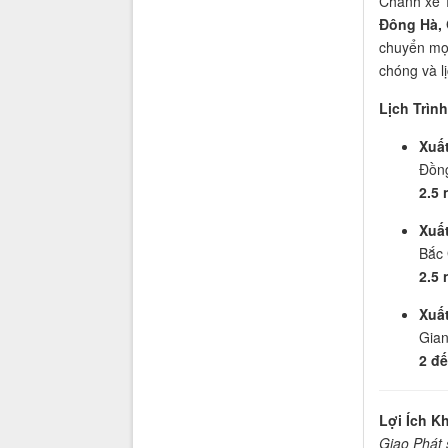
Chành xe
Đông Hà, 
chuyển mọi
chóng và lị
Lịch Trìn
Xuất
Đồng
2.5 
Xuất
Bắc 
2.5 
Xuất
Gian
2 đế
Lợi Ích K
Giao Phát 