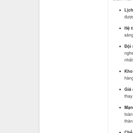
Lịch
được
Hệ t
sàng
Đội 
nghe
nhất
Kho 
hàng
Giá 
thay
Mạn
toàn
thàn
Chế 