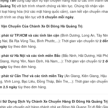
Trọng Tấn
cung cấp dịch vụ vận chuyển hàng hóa từ các tỉnh thành đ
Quảng Trị
với lịch trình nhanh chóng và liên tục. Chúng tôi nhận vận
 loại hàng hóa (trừ các mặt hàng quốc cấm), cam kết vận chuyển nha
ch trình xe chạy liên tục với
5 chuyến mỗi ngày
.
h Vận Chuyển Của Chành Xe Đi Đông Hà Quảng Trị:
 phát từ TP.HCM và các tỉnh lân cận
(Bình Dương, Long An, Tây Nin
 Nai, Bà Rịa Vũng Tàu, Bình Phước,...): Thời gian vận chuyển từ
2 đế
ngày
tùy theo đơn hàng.
 phát từ Hà Nội và các tỉnh miền Bắc
(Bắc Ninh, Hải Dương, Hải Ph
Giang, Hưng Yên, Nam Định, Hà Nam,...): Thời gian vận chuyển từ
2 đ
ngày
tùy theo đơn hàng.
 phát từ Cần Thơ và các tỉnh miền Tây
(An Giang, Kiên Giang, Hậu
g, Vĩnh Long, Bạc Liêu, Đồng Tháp, Bến Tre,...): Thời gian vận chuyển
n 2.5 ngày
tùy theo đơn hàng.
hi Sử Dụng Dịch Vụ Chành Xe Chuyển Hàng Đi Đông Hà Quảng Trị
ship vận chuyển gửi hàng chành nhà xe Đông Hà Quang Trị đi Bắc Gi