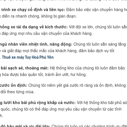
 trình xe chạy cố định và liên tục:
Đảm bảo việc vận chuyển hàng h
 diễn ra nhanh chóng, không bị gián đoạn.
hống xe tải đa dạng về kích thước:
Với đội xe lớn, chúng tôi luôn sẵ
 đáp ứng mọi nhu cầu vận chuyển của khách hàng.
ngũ nhân viên nhiệt tình, năng động:
Chúng tôi luôn sẵn sàng lắng
 và giải đáp mọi thắc mắc của khách hàng, đảm bảo dịch vụ tốt
.
Thuê xe máy Tuy Hoà Phú Yên
bãi sạch sẽ, thoáng mát:
Hệ thống kho của chúng tôi luôn đảm bảo
 hóa được bảo quản tốt, tránh ẩm ướt, hư hỏng.
cước ổn định:
Chúng tôi niêm yết giá cước rõ ràng và ổn định, không
 đổi theo từng mùa.
g lưới kho bãi phủ rộng khắp cả nước:
Với hệ thống kho bãi phủ s
 quốc, chúng tôi có thể đáp ứng mọi yêu cầu vận chuyển từ các tỉnh
h.
độ hậu mãi và ưu đãi lớn:
Chúng tôi luôn có các chương trình ưu đãi