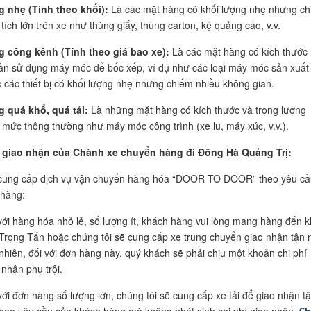
 nhẹ (Tính theo khối):
Là các mặt hàng có khối lượng nhẹ nhưng c
 tích lớn trên xe như thùng giấy, thùng carton, kệ quảng cáo, v.v.
 cồng kềnh (Tính theo giá bao xe):
Là các mặt hàng có kích thước 
ần sử dụng máy móc để bốc xếp, ví dụ như các loại máy móc sản xuất
 các thiết bị có khối lượng nhẹ nhưng chiếm nhiều không gian.
 quá khổ, quá tải:
Là những mặt hàng có kích thước và trọng lượng
 mức thông thường như máy móc công trình (xe lu, máy xúc, v.v.).
 giao nhận của Chành xe chuyển hàng đi Đông Hà Quảng Trị:
 cung cấp dịch vụ vận chuyển hàng hóa “DOOR TO DOOR” theo yêu cầ
 hàng:
với hàng hóa nhỏ lẻ, số lượng ít, khách hàng vui lòng mang hàng đến 
Trọng Tấn hoặc chúng tôi sẽ cung cấp xe trung chuyển giao nhận tận n
nhiên, đối với đơn hàng này, quý khách sẽ phải chịu một khoản chi phí
 nhận phụ trội.
với đơn hàng số lượng lớn, chúng tôi sẽ cung cấp xe tải để giao nhận t
theo yêu cầu của khách hàng mà không phát sinh chi phí giao nhận.