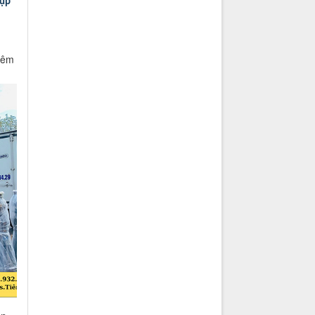
ụp
hêm