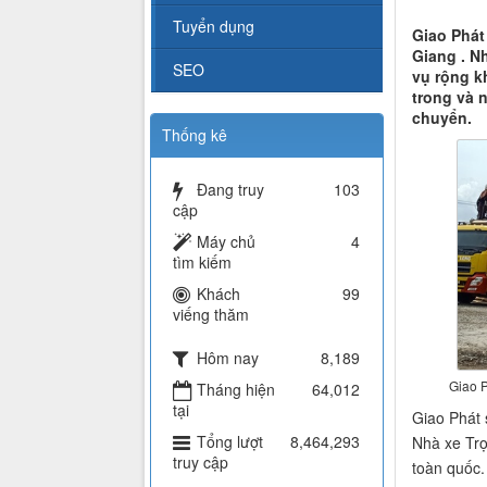
Tuyển dụng
Giao Phát
Giang . N
SEO
vụ rộng k
trong và n
chuyển.
Thống kê
Đang truy
103
cập
Máy chủ
4
tìm kiếm
Khách
99
viếng thăm
Hôm nay
8,189
Giao P
Tháng hiện
64,012
tại
Giao Phát 
Tổng lượt
8,464,293
Nhà xe Trọ
truy cập
toàn quốc.