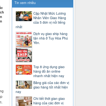
Tin xem nhiều
ắc
ịch
Cập Nhật Mức Lương
ớn
Nhân Viên Giao Hàng
ận
của 5 đơn vị nổi tiếng
nhất
Dịch vụ giao ship hàng
tận nhà ở Tuy Hòa Phú
Yên.
Top 8 ứng dụng giao
hàng đồ ăn online
nhanh nhất hiện nay
Bảng giá của các đơn vị
giao hàng tốt nhất hiện
ang
nay
ắp
Chi tiết thời gian giao
c,
hàng của các đơn vị