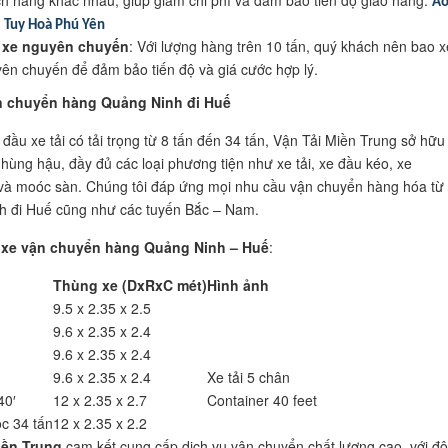
h hàng khác nhau, giúp giảm chi phí và đảm bảo tiến độ giao hàng.
Á
 Tuy Hoà Phú Yên
 xe nguyên chuyến
: Với lượng hàng trên 10 tấn, quý khách nên bao x
ên chuyến để đảm bảo tiến độ và giá cước hợp lý.
n chuyển hàng Quảng Ninh đi Huế
 đầu xe tải có tải trọng từ 8 tấn đến 34 tấn, Vận Tải Miền Trung sở hữu
 hùng hậu, đầy đủ các loại phương tiện như xe tải, xe đầu kéo, xe
 và moóc sàn. Chúng tôi đáp ứng mọi nhu cầu vận chuyển hàng hóa từ
h đi Huế cũng như các tuyến Bắc – Nam.
xe vận chuyển hàng Quảng Ninh – Huế
:
Thùng xe (DxRxC mét)
Hình ảnh
9.5 x 2.35 x 2.5
9.6 x 2.35 x 2.4
9.6 x 2.35 x 2.4
9.6 x 2.35 x 2.4
Xe tải 5 chân
40′
12 x 2.35 x 2.7
Container 40 feet
c 34 tấn
12 x 2.35 x 2.2
iền Trung
cam kết cung cấp dịch vụ vận chuyển chất lượng cao, với độ