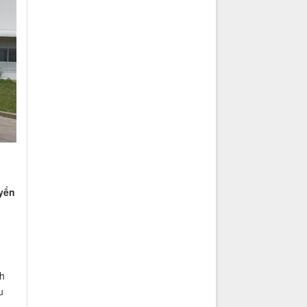
yển
h
u