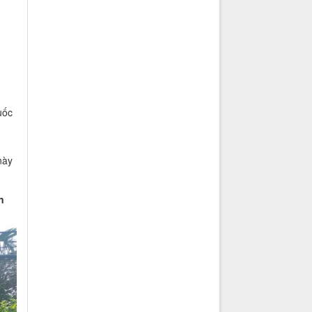
uốc
này
n