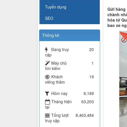
Tuyển dụng
Gửi hàng 
chành nhà
SEO
hóa từ Qu
bao xe ng
Thống kê
Đang truy
20
cập
Máy chủ
1
tìm kiếm
Khách
19
viếng thăm
Hôm nay
8,189
Tháng hiện
63,203
tại
Tổng lượt
8,463,484
truy cập