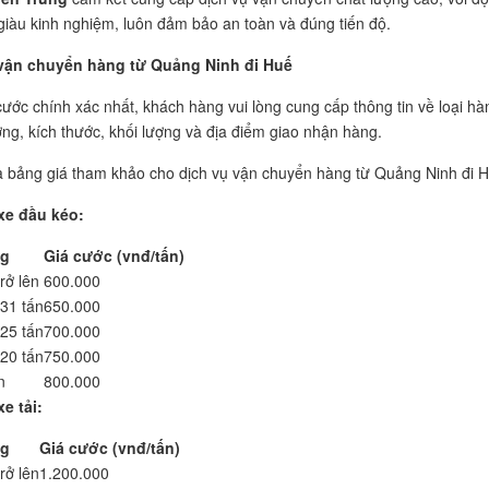
 giàu kinh nghiệm, luôn đảm bảo an toàn và đúng tiến độ.
vận chuyển hàng từ Quảng Ninh đi Huế
cước chính xác nhất, khách hàng vui lòng cung cấp thông tin về loại hà
ợng, kích thước, khối lượng và địa điểm giao nhận hàng.
à bảng giá tham khảo cho dịch vụ vận chuyển hàng từ Quảng Ninh đi H
xe đầu kéo:
ng
Giá cước (vnđ/tấn)
rở lên
600.000
31 tấn
650.000
25 tấn
700.000
20 tấn
750.000
n
800.000
e tải:
ng
Giá cước (vnđ/tấn)
rở lên
1.200.000