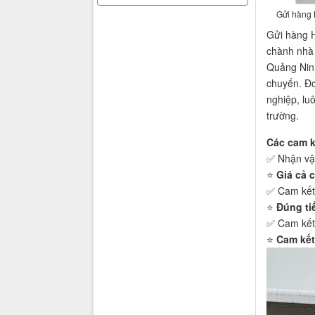
Gửi hàng 
Gửi hàng H
chành nhà 
Quảng Ninh
chuyến. Đơ
nghiệp, lu
trường.
Các cam k
✅ Nhận vậ
⭐️
Giá cả 
✅ Cam kết 
⭐️
Đúng ti
✅ Cam kết 
⭐️
Cam kết