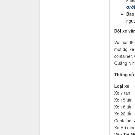
khác
cưới
Bao
nguy
Đội xe vậ
Với hơn 80
một đội xe
container,
Quảng Nin
Thông số 
Loại xe
Xe 7 tấn
Xe 15 tấn
Xe 18 tấn
Xe 22 tấn
Container 
Xe Rơ moo
Vận Tải M