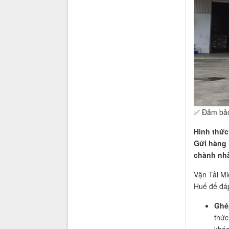
✅ Đảm bảo
Hình thức
Gửi hàng 
chành nh
Vận Tải M
Huế để đá
Ghé
thức