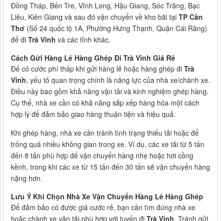
Đồng Tháp, Bến Tre, Vĩnh Long, Hậu Giang, Sóc Trăng, Bạc
Liêu, Kiên Giang và sau đó vận chuyển về kho bãi tại
TP Cần
Thơ
(Số 24 quốc lộ 1A, Phường Hưng Thạnh, Quận Cái Răng)
để đi
Trà Vinh
và các tỉnh khác.
Cách Gửi Hàng Lẻ Hàng Ghép Đi Trà Vinh Giá Rẻ
Để có cước phí thấp khi gửi hàng lẻ hoặc hàng ghép đi
Trà
Vinh
, yếu tố quan trọng chính là năng lực của nhà xe/chành xe.
Điều này bao gồm khả năng vận tải và kinh nghiệm ghép hàng.
Cụ thể, nhà xe cần có khả năng sắp xếp hàng hóa một cách
hợp lý để đảm bảo giao hàng thuận tiện và hiệu quả.
Khi ghép hàng, nhà xe cần tránh tình trạng thiếu tải hoặc để
trống quá nhiều không gian trong xe. Ví dụ, các xe tải từ 5 tấn
đến 8 tấn phù hợp để vận chuyển hàng nhẹ hoặc hơi cồng
kềnh, trong khi các xe từ 15 tấn đến 30 tấn sẽ vận chuyển hàng
nặng hơn.
Lưu Ý Khi Chọn Nhà Xe Vận Chuyển Hàng Lẻ Hàng Ghép
Để đảm bảo có được giá cước rẻ, bạn cần tìm đúng nhà xe
hoặc chành xe vận tải phù hợp với tuyến đi
Trà Vinh
. Tránh gửi