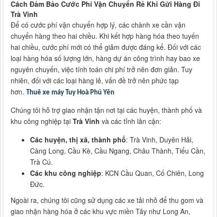
Cách Đảm Bảo Cước Phí Vận Chuyển Rẻ Khi Gửi Hàng Đi
Trà Vinh
Để có cước phí vận chuyển hợp lý, các chành xe cần vận
chuyển hàng theo hai chiều. Khi kết hợp hàng hóa theo tuyến
hai chiều, cước phí mới có thể giảm được đáng kể. Đối với các
loại hàng hóa số lượng lớn, hàng dự án công trình hay bao xe
nguyên chuyến, việc tính toán chi phí trở nên đơn giản. Tuy
nhiên, đối với các loại hàng lẻ, vấn đề trở nên phức tạp
hơn.
Thuê xe máy Tuy Hoà Phú Yên
Chúng tôi hỗ trợ giao nhận tận nơi tại các huyện, thành phố và
khu công nghiệp tại
Trà Vinh
và các tỉnh lân cận:
Các huyện, thị xã, thành phố
: Trà Vinh, Duyên Hải,
Càng Long, Cầu Kè, Cầu Ngang, Châu Thành, Tiểu Cần,
Trà Cú.
Các khu công nghiệp
: KCN Cầu Quan, Cố Chiên, Long
Đức.
Ngoài ra, chúng tôi cũng sử dụng các xe tải nhỏ để thu gom và
giao nhận hàng hóa ở các khu vực miền Tây như Long An,