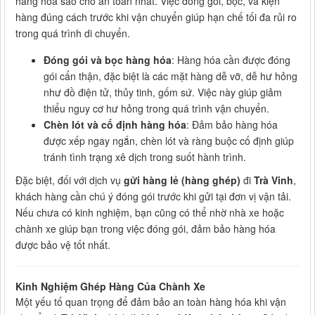
hàng hóa sao cho an toàn nhất. Việc đóng gói, bọc, và kiện
hàng đúng cách trước khi vận chuyển giúp hạn chế tối đa rủi ro
trong quá trình di chuyển.
Đóng gói và bọc hàng hóa
: Hàng hóa cần được đóng
gói cẩn thận, đặc biệt là các mặt hàng dễ vỡ, dễ hư hỏng
như đồ điện tử, thủy tinh, gốm sứ. Việc này giúp giảm
thiểu nguy cơ hư hỏng trong quá trình vận chuyển.
Chèn lót và cố định hàng hóa
: Đảm bảo hàng hóa
được xếp ngay ngắn, chèn lót và ràng buộc cố định giúp
tránh tình trạng xê dịch trong suốt hành trình.
Đặc biệt, đối với dịch vụ
gửi hàng lẻ (hàng ghép)
đi
Trà Vinh
,
khách hàng cần chú ý đóng gói trước khi gửi tại đơn vị vận tải.
Nếu chưa có kinh nghiệm, bạn cũng có thể nhờ nhà xe hoặc
chành xe giúp bạn trong việc đóng gói, đảm bảo hàng hóa
được bảo vệ tốt nhất.
Kinh Nghiệm Ghép Hàng Của Chành Xe
Một yếu tố quan trọng để đảm bảo an toàn hàng hóa khi vận