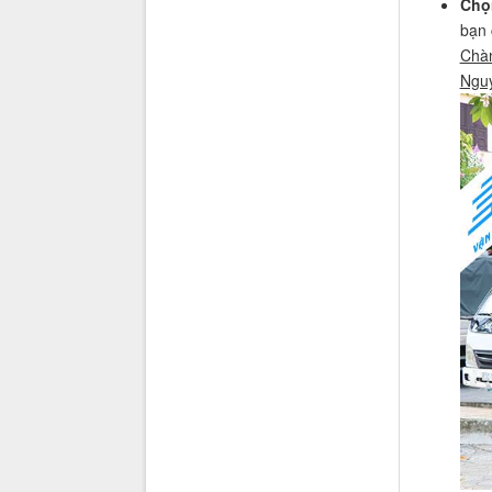
Chọ
bạn 
Chàn
Ngu