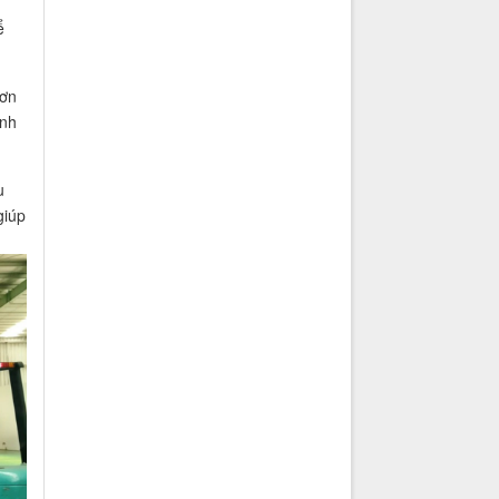
ể
đơn
anh
u
giúp