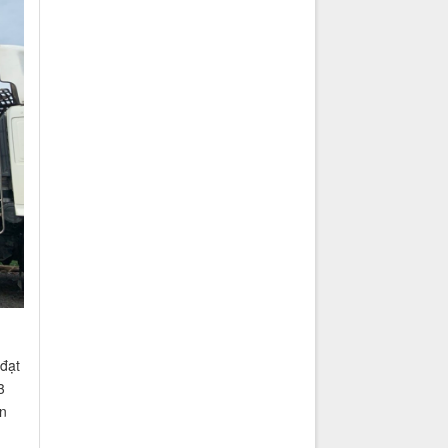
đạt
3
n