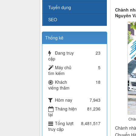
Tuyển dụng
Chành nhà
Nguyên Vậ
SEO
Thống kê
Đang truy
23
cập
Máy chủ
5
tìm kiếm
Khách
18
viếng thăm
Hôm nay
7,943
Tháng hiện
81,236
tại
Chàn
Tổng lượt
8,481,517
Chành nhà 
truy cập
Chuyển Hà