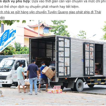
n dịch vụ phù hợp
: Dựa vào thời gian cần vận chuyển và mức chi phí
có thể chọn dịch vụ chuyển phát nhanh hay tiết kiệm.
h nhà xe gửi hàng vận chuyển Tuyên Quang giao phát ship đi Thái
yên