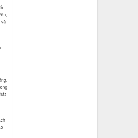
đến
Yên,
 và
à
óng,
rong
hát
ách
ảo