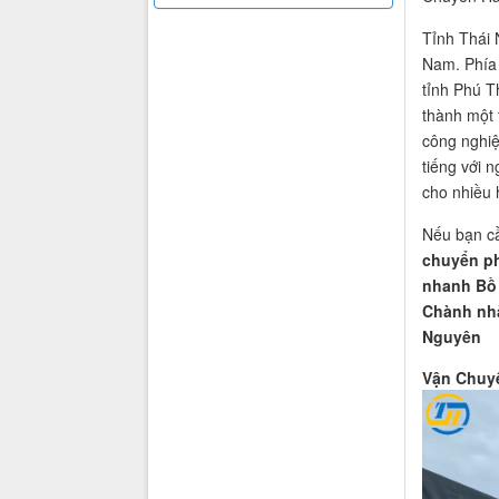
Tỉnh Thái 
Nam. Phía 
tỉnh Phú T
thành một 
công nghiệ
tiếng với 
cho nhiều 
Nếu bạn 
chuyển ph
nhanh Bồ
Chành nhà
Nguyên
Vận Chuyể