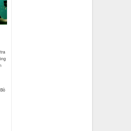
tra
ông
n
 Bồ