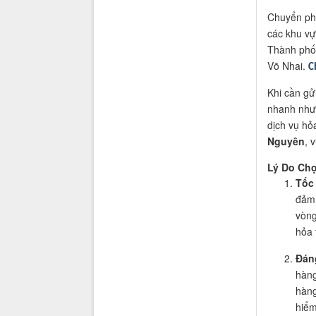
Chuyển ph
các khu vự
Thành phố
Võ Nhai.
C
Khi cần gử
nhanh như:
dịch vụ hỏ
Nguyên
, 
Lý Do Ch
Tốc
đảm 
vòng
hỏa 
Đáng
hàng
hàng
hiểm