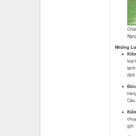
Chàn
Ngu
Những Lưu
Kiểm
loại
lạnh
dịch
Đón
hàng
Câu
Kiểm
chuy
gửi.