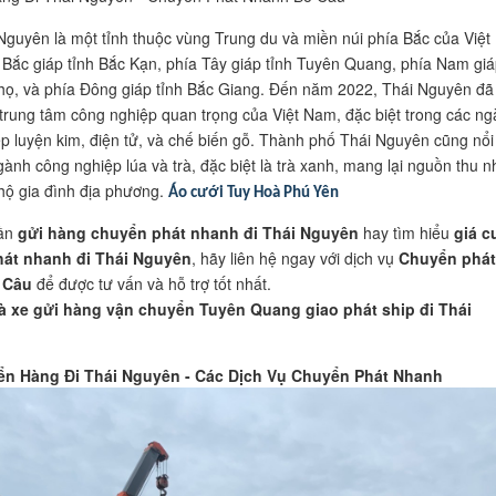
Nguyên là một tỉnh thuộc vùng Trung du và miền núi phía Bắc của Việt
Bắc giáp tỉnh Bắc Kạn, phía Tây giáp tỉnh Tuyên Quang, phía Nam giá
họ, và phía Đông giáp tỉnh Bắc Giang. Đến năm 2022, Thái Nguyên đã 
trung tâm công nghiệp quan trọng của Việt Nam, đặc biệt trong các n
p luyện kim, điện tử, và chế biến gỗ. Thành phố Thái Nguyên cũng nổi
ngành công nghiệp lúa và trà, đặc biệt là trà xanh, mang lại nguồn thu 
hộ gia đình địa phương.
Áo cưới Tuy Hoà Phú Yên
cần
gửi hàng chuyển phát nhanh đi Thái Nguyên
hay tìm hiểu
giá c
át nhanh đi Thái Nguyên
, hãy liên hệ ngay với dịch vụ
Chuyển phát
 Câu
để được tư vấn và hỗ trợ tốt nhất.
 xe gửi hàng vận chuyển Tuyên Quang giao phát ship đi Thái
n Hàng Đi Thái Nguyên - Các Dịch Vụ Chuyển Phát Nhanh