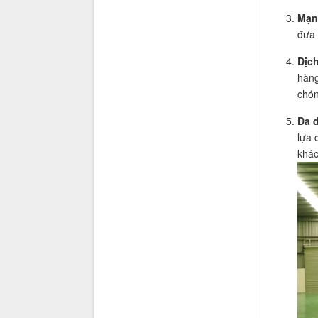
Mạn
đưa 
Dịch
hàng
chón
Đa 
lựa 
khác