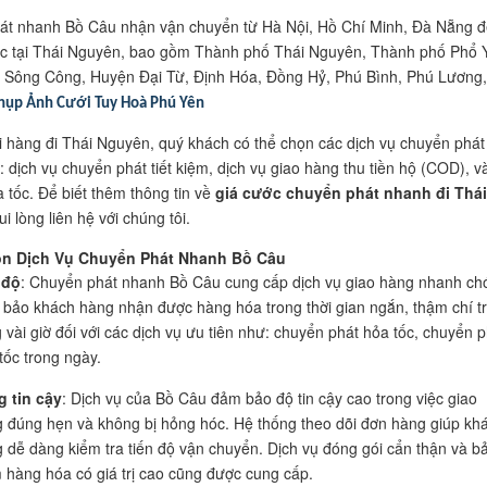
át nhanh Bồ Câu nhận vận chuyển từ Hà Nội, Hồ Chí Minh, Đà Nẵng 
c tại Thái Nguyên, bao gồm Thành phố Thái Nguyên, Thành phố Phổ 
 Sông Công, Huyện Đại Từ, Định Hóa, Đồng Hỷ, Phú Bình, Phú Lương,
hụp Ảnh Cưới Tuy Hoà Phú Yên
i hàng đi Thái Nguyên, quý khách có thể chọn các dịch vụ chuyển phát
 dịch vụ chuyển phát tiết kiệm, dịch vụ giao hàng thu tiền hộ (COD), v
a tốc. Để biết thêm thông tin về
giá cước chuyển phát nhanh đi Thái
vui lòng liên hệ với chúng tôi.
ọn Dịch Vụ Chuyển Phát Nhanh Bồ Câu
 độ
: Chuyển phát nhanh Bồ Câu cung cấp dịch vụ giao hàng nhanh ch
bảo khách hàng nhận được hàng hóa trong thời gian ngắn, thậm chí t
 vài giờ đối với các dịch vụ ưu tiên như: chuyển phát hỏa tốc, chuyển p
tốc trong ngày.
 tin cậy
: Dịch vụ của Bồ Câu đảm bảo độ tin cậy cao trong việc giao
 đúng hẹn và không bị hỏng hóc. Hệ thống theo dõi đơn hàng giúp kh
 dễ dàng kiểm tra tiến độ vận chuyển. Dịch vụ đóng gói cẩn thận và b
 hàng hóa có giá trị cao cũng được cung cấp.