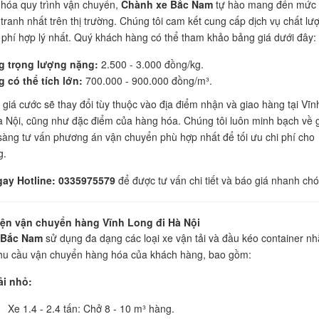
 hóa quy trình vận chuyển,
Chành xe Bắc Nam
tự hào mang đến mức 
tranh nhất trên thị trường. Chúng tôi cam kết cung cấp dịch vụ chất lư
i phí hợp lý nhất. Quý khách hàng có thể tham khảo bảng giá dưới đây:
g trọng lượng nặng:
2.500 - 3.000 đồng/kg.
 có thể tích lớn:
700.000 - 900.000 đồng/m³.
 giá cước sẽ thay đổi tùy thuộc vào địa điểm nhận và giao hàng tại Vĩn
 Nội, cũng như đặc điểm của hàng hóa. Chúng tôi luôn minh bạch về 
sàng tư vấn phương án vận chuyển phù hợp nhất để tối ưu chi phí cho
g.
gay Hotline: 0335975579
để được tư vấn chi tiết và báo giá nhanh ch
ện vận chuyển hàng Vĩnh Long đi Hà Nội
 Bắc Nam
sử dụng đa dạng các loại xe vận tải và đầu kéo container n
hu cầu vận chuyển hàng hóa của khách hàng, bao gồm:
ải nhỏ:
Xe 1.4 - 2.4 tấn: Chở 8 - 10 m³ hàng.