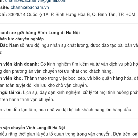
site:
chanhxebacnam.vn
chỉ:
330/8/14 Quốc lộ 1A, P. Bình Hưng Hòa B, Q. Bình Tân, TP. HCM
hành xe gửi hàng Vĩnh Long đi Hà Nội
hân lực chuyên nghiệp
 Bắc Nam
sở hữu đội ngũ nhân sự chất lượng, được đào tạo bài bản và
u:
n viên kinh doanh:
Có kinh nghiệm tìm kiếm và tư vấn dịch vụ phù hợ
 đến phương án vận chuyển tối ưu nhất cho khách hàng.
n viên kho:
Thành thạo trong việc bốc, xếp, và bảo quản hàng hóa, 
an toàn tuyệt đối khi lưu kho chờ vận chuyển.
ngũ tài xế:
Lịch sự, dày dạn kinh nghiệm, xử lý tốt mọi tình huống phá
 trên hành trình vận chuyển.
n viên đều tận tâm, hòa nhã và đặt lợi ích khách hàng lên hàng đầu.
an vận chuyển Vĩnh Long đi Hà Nội
hiểu rằng thời gian là yếu tố quan trọng trong vận chuyển. Dựa trên loạ