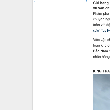
Gửi hàng 
vụ vận ch
Khám phá
chuyên ngh
toàn với đ
cưới Tuy H
Việc vận c
toán khó đ
Bắc Nam
m
nhận hàng 
KING TRAN