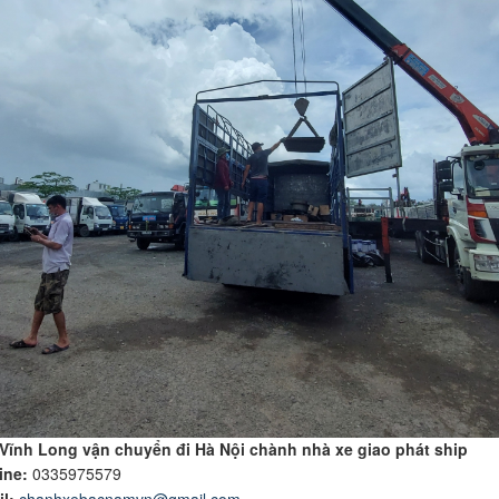
Vĩnh Long vận chuyển đi Hà Nội chành nhà xe giao phát ship
ine:
0335975579
l:
chanhxebacnamvn@gmail.com