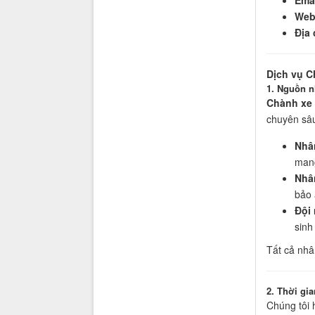
Web
Địa 
Dịch vụ C
1. Nguồn n
Chành xe
chuyên sâ
Nhâ
mang
Nhâ
bảo 
Đội 
sinh
Tất cả nhâ
2. Thời gi
Chúng tôi 