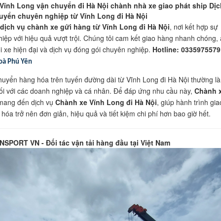
Vĩnh Long vận chuyển đi Hà Nội chành nhà xe giao phát ship Dịc
uyển chuyên nghiệp từ Vĩnh Long đi Hà Nội
dịch vụ chành xe gửi hàng từ Vĩnh Long đi Hà Nội
, nơi kết hợp sự
iệp với hiệu quả vượt trội. Chúng tôi cam kết giao hàng nhanh chóng,
ội xe hiện đại và dịch vụ đóng gói chuyên nghiệp.
Hotline: 033597557
oà Phú Yên
huyển hàng hóa trên tuyến đường dài từ Vĩnh Long đi Hà Nội thường là
ối với các doanh nghiệp và cá nhân. Để đáp ứng nhu cầu này,
Chành 
ang đến dịch vụ
Chành xe Vĩnh Long đi Hà Nội
, giúp hành trình gia
hóa trở nên đơn giản, hiệu quả và tiết kiệm chi phí hơn bao giờ hết.
SPORT VN - Đối tác vận tải hàng đầu tại Việt Nam