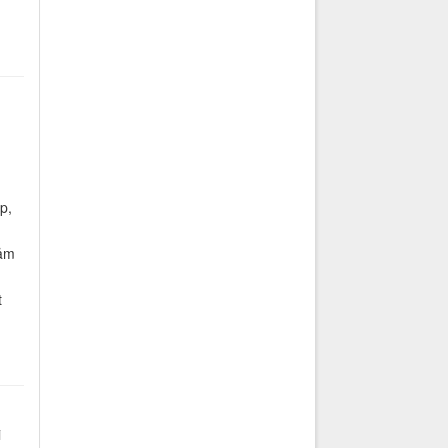
p,
đảm
t
i