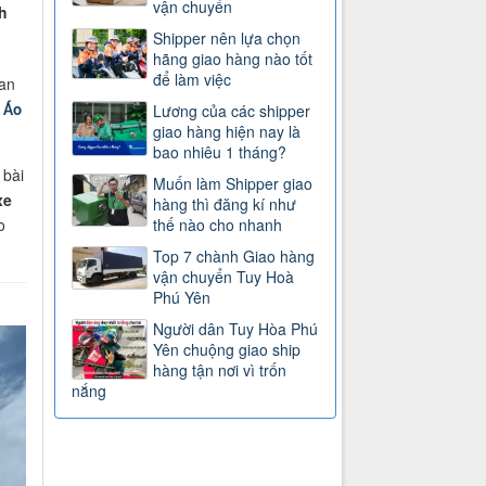
vận chuyển
h
Shipper nên lựa chọn
hãng giao hàng nào tốt
để làm việc
 an
9
Lương của các shipper
Áo
giao hàng hiện nay là
bao nhiêu 1 tháng?
 bài
Muốn làm Shipper giao
xe
hàng thì đăng kí như
o
thế nào cho nhanh
Top 7 chành Giao hàng
vận chuyển Tuy Hoà
Phú Yên
Người dân Tuy Hòa Phú
Yên chuộng giao ship
hàng tận nơi vì trốn
nắng