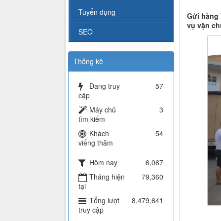
Tuyển dụng
Gửi hàng 
vụ vận ch
SEO
Thống kê
Đang truy
57
cập
Máy chủ
3
tìm kiếm
Khách
54
viếng thăm
Hôm nay
6,067
Tháng hiện
79,360
tại
Tổng lượt
8,479,641
truy cập