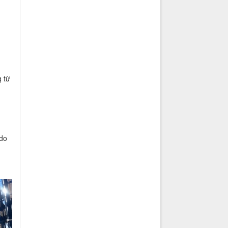
 từ
do