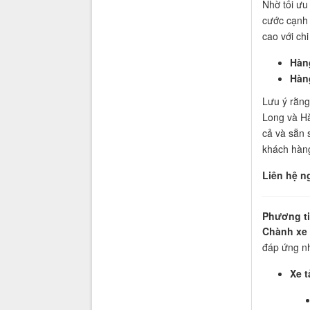
Nhờ tối ưu
cước cạnh 
cao với ch
Hàn
Hàng
Lưu ý rằng
Long và Hà
cả và sẵn 
khách hàn
Liên hệ n
Phương ti
Chành xe
đáp ứng n
Xe t