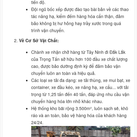
tiến độ.
Đội ngũ bốc xếp được đào tạo bài bản về các thao
tác nâng hạ, kiểm đếm hàng hóa cẩn thận, đảm
bảo không bị hư hỏng hay trầy xước trong quá
trình vận chuyển.
Về Cơ Sở Vật Chất:
Chành xe nhận chở hàng từ Tây Ninh đi Đắk Lắk
của Trọng Tấn sở hữu hơn 100 đầu xe chất lượng
cao, được bảo dưỡng định kỳ để đảm bảo vận
chuyển luôn an toàn và hiệu quả.
Các loại xe tải đa dạng: xe tải thùng, xe mui bạt, xe
container, xe đầu kéo, xe nâng hạ, xe cẩu... với tải
trọng từ 1,25 tấn đến 40 tấn, đáp ứng nhu cầu vận
chuyển hàng hóa lớn nhỏ khác nhau.
Hệ thống kho bãi rộng 3.500m², luôn sạch sẽ, khô
ráo và an toàn, bảo vệ hàng hóa của khách hàng
24/24.