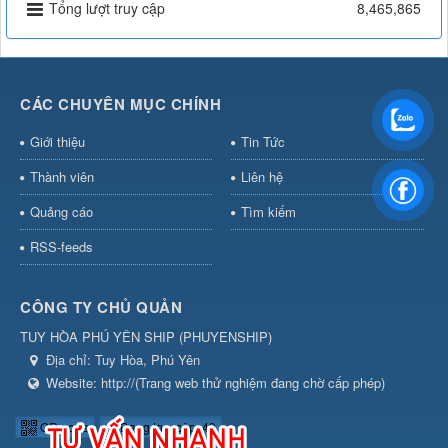
Tổng lượt truy cập
8,465,865
CÁC CHUYÊN MỤC CHÍNH
Giới thiệu
Tin Tức
Thành viên
Liên hệ
Quảng cáo
Tìm kiếm
RSS-feeds
CÔNG TY CHỦ QUẢN
TUY HÒA PHÚ YÊN SHIP
(
PHUYENSHIP
)
Địa chỉ:
Tuy Hòa, Phú Yên
Website:
http://(Trang web thử nghiệm đang chờ cấp phép)
QR-code
Đang truy cập: 49