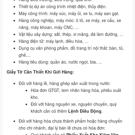
Thiết bị dự án công trình nhiệt điện, thủy điện.
Máy công trình: máy xúc, máy ủi, xe lu, máy san gạt.
Hàng công nghiệp, máy móc: ô tô, xe máy, xe cẩu, xe
nâng, máy khoan, máy CNC, ...
Vật liệu xây dựng: sắt, thép, xi măng, đá làm đường, ...
Hàng điện tử: máy lạnh, điều hòa, ...
Dụng cụ văn phòng phẩm, đồ trang trí nội thất: bàn, tủ,
ghế,...
Hàng tiêu dùng: quần áo, nước ngọt, bia, ...
Giấy Tờ Cần Thiết Khi Gửi Hàng:
Đối với hàng lẻ, hàng ghép sản xuất trong nước:
Hóa đơn GTGT, tem nhãn hàng hóa, phiếu xuất
kho.
Đối với hàng nguyên xe, nguyên chuyến, quý
khách cần có thêm
Lệnh Điều Động
.
Đối với hàng hóa chưa thành phẩm hoặc hàng chuyển
cho chi nhánh, đại lý bán lẻ chưa có hóa đơn:
Quý khách cần có
Phiếu Xuất Kho Kiêm Vận