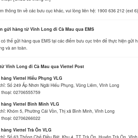
êm thông tin về các bưu cục khác, vui lòng liên hệ: 1900 636 212 (ext 6
 gửi hàng từ Vĩnh Long đi Cà Mau qua EMS
có thể gửi hàng qua EMS tại các điểm bưu cục trên để thực hiện gửi 
g và an toàn.
từ Vĩnh Long đi Cà Mau qua Viettel Post
 hàng Viettel Hiếu Phụng VLG
chỉ: Số 249 Ấp Nhơn Ngãi Hiếu Phụng, Vũng Liêm, Vĩnh Long
 thoại: 02706555759
 hàng Viettel Bình Minh VLG
chỉ: Khóm 5, Phường Cái Vồn, Thị xã Bình Minh, Vĩnh Long
 thoại: 02706266022
hàng Viettel Trà Ôn VLG
chỉ: Số 63 Thống Chế Điều Bát, Khu 4, TT Trà Ôn, Huyện Trà Ôn, Vĩnh