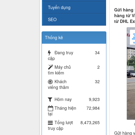
Tuyển dụng
Gửi hàng 
hàng từ V
SEO
từ DHL Ex
Thống kê
Đang truy
34
cập
Máy chủ
2
tìm kiếm
Khách
32
viếng thăm
Hôm nay
9,923
Tháng hiện
72,984
tại
Tổng lượt
8,473,265
truy cập
Gửi hàng v