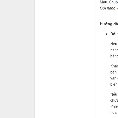
Mau.
Chụp
Gửi hàng v
Hướng dẫn
Đối 
Nếu 
hàng
bằng
Khác
bên 
vận 
biên
Nếu 
chưa
Phiế
hóa 