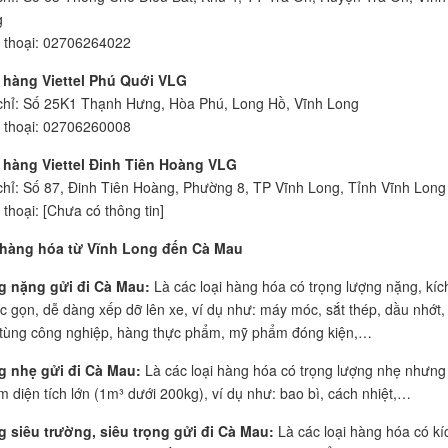
g
 thoại: 02706264022
 hàng Viettel Phú Quới VLG
chỉ: Số 25K1 Thạnh Hưng, Hòa Phú, Long Hồ, Vĩnh Long
 thoại: 02706260008
 hàng Viettel Đinh Tiên Hoàng VLG
chỉ: Số 87, Đinh Tiên Hoàng, Phường 8, TP Vĩnh Long, Tỉnh Vĩnh Long
 thoại: [Chưa có thông tin]
 hàng hóa từ Vĩnh Long đến Cà Mau
g nặng gửi đi Cà Mau:
Là các loại hàng hóa có trọng lượng nặng, kíc
c gọn, dễ dàng xếp dỡ lên xe, ví dụ như: máy móc, sắt thép, dầu nhớt,
tùng công nghiệp, hàng thực phẩm, mỹ phẩm đóng kiện,…
g nhẹ gửi đi Cà Mau:
Là các loại hàng hóa có trọng lượng nhẹ nhưng
m diện tích lớn (1m³ dưới 200kg), ví dụ như: bao bì, cách nhiệt,…
 siêu trường, siêu trọng gửi đi Cà Mau:
Là các loại hàng hóa có kí