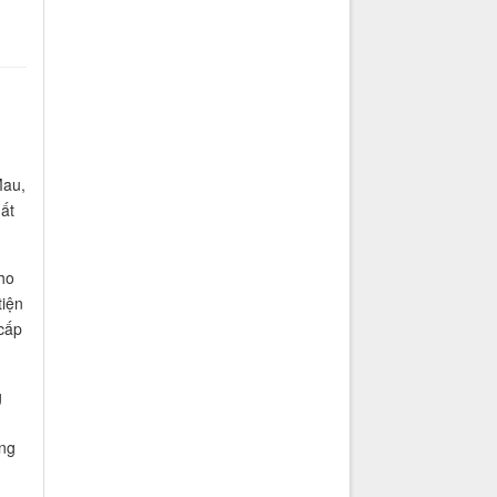
Mau,
ất
ho
tiện
cấp
g
ng