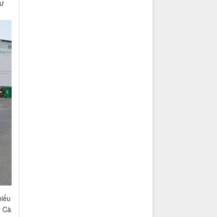
hư
hiểu
n Cà