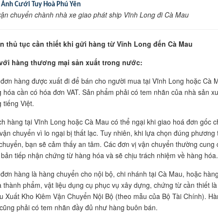
 Ảnh Cưới Tuy Hoà Phú Yên
ận chuyển chành nhà xe giao phát ship Vĩnh Long đi Cà Mau
 thủ tục cần thiết khi gửi hàng từ Vĩnh Long đến Cà Mau
với hàng thương mại sản xuất trong nước:
đơn hàng được xuất đi để bán cho người mua tại Vĩnh Long hoặc Cà 
 hóa cần có hóa đơn VAT. Sản phẩm phải có tem nhãn của nhà sản xu
 tiếng Việt.
h hàng tại Vĩnh Long hoặc Cà Mau có thể ngại khi giao hoá đơn gốc c
vận chuyển vì lo ngại bị thất lạc. Tuy nhiên, khi lựa chọn đúng phương 
chuyển, bạn sẽ cảm thấy an tâm. Các đơn vị vận chuyển thường cung 
 bản tiếp nhận chứng từ hàng hóa và sẽ chịu trách nhiệm về hàng hóa.
đơn hàng là hàng chuyển cho nội bộ, chi nhánh tại Cà Mau, hoặc hàn
 thành phẩm, vật liệu dụng cụ phục vụ xây dựng, chứng từ cần thiết là
u Xuất Kho Kiêm Vận Chuyển Nội Bộ (theo mẫu của Bộ Tài Chính). Hà
cũng phải có tem nhãn đầy đủ như hàng buôn bán.