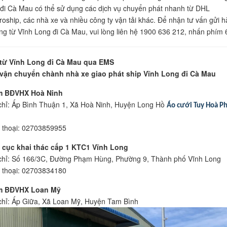
đi Cà Mau có thể sử dụng các dịch vụ chuyển phát nhanh từ DHL
roship, các nhà xe và nhiều công ty vận tải khác. Để nhận tư vấn gửi 
g từ Vĩnh Long đi Cà Mau, vui lòng liên hệ 1900 636 212, nhấn phím 
từ Vĩnh Long đi Cà Mau qua EMS
vận chuyển chành nhà xe giao phát ship Vĩnh Long đi Cà Mau
m BĐVHX Hoà Ninh
chỉ: Ấp Bình Thuận 1, Xã Hoà Ninh, Huyện Long Hồ
Áo cưới Tuy Hoà P
 thoại: 02703859955
 cục khai thác cấp 1 KTC1 Vĩnh Long
chỉ: Số 166/3C, Đường Phạm Hùng, Phường 9, Thành phố Vĩnh Long
 thoại: 02703834180
m BĐVHX Loan Mỹ
chỉ: Ấp Giữa, Xã Loan Mỹ, Huyện Tam Bình