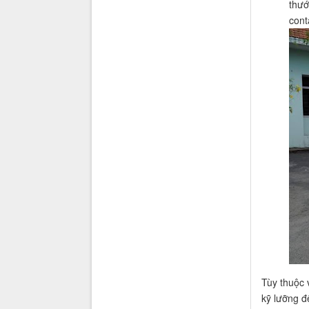
thướ
cont
Tùy thuộc 
kỹ lưỡng đ