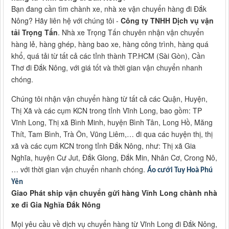
Bạn đang cần tìm chành xe, nhà xe vận chuyển hàng đi Đắk
Nông? Hãy liên hệ với chúng tôi -
Công ty TNHH Dịch vụ vận
tải Trọng Tấn
. Nhà xe Trọng Tấn chuyên nhận vận chuyển
hàng lẻ, hàng ghép, hàng bao xe, hàng công trình, hàng quá
khổ, quá tải từ tất cả các tỉnh thành TP.HCM (Sài Gòn), Cần
Thơ đi Đắk Nông, với giá tốt và thời gian vận chuyển nhanh
chóng.
Chúng tôi nhận vận chuyển hàng từ tất cả các Quận, Huyện,
Thị Xã và các cụm KCN trong tỉnh Vĩnh Long, bao gồm: TP
Vĩnh Long, Thị xã Bình Minh, huyện Bình Tân, Long Hồ, Măng
Thít, Tam Bình, Trà Ôn, Vũng Liêm,… đi qua các huyện thị, thị
xã và các cụm KCN trong tỉnh Đắk Nông, như: Thị xã Gia
Nghĩa, huyện Cư Jut, Đắk Glong, Đắk Min, Nhân Cơ, Crong Nô,
… với thời gian vận chuyển nhanh chóng.
Áo cưới Tuy Hoà Phú
Yên
Giao Phát ship vận chuyển gửi hàng Vĩnh Long chành nhà
xe đi Gia Nghĩa Đắk Nông
Mọi yêu cầu về dịch vụ chuyển hàng từ Vĩnh Long đi Đắk Nông,