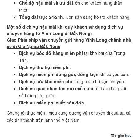
Chế độ hậu mãi và ưu đãi
lớn cho khách hàng thân
thiết.
Tổng đài trực 24/24h
, luôn sẵn sàng hỗ trợ khách hàng.
Một số dịch vụ hậu mãi khi quý khách sử dụng dịch vụ
chuyển hàng từ Vĩnh Long đi Đắk Nông:
Giao Phát ship vận chuyển gửi hàng Vĩnh Long chành nhà
xe đi Gia Nghĩa Đắk Nông
Dịch vụ bốc dỡ hàng miễn phí
tại kho bãi của Trọng
Tấn.
Dịch vụ thu hộ miễn phí
.
Dịch vụ miễn phí đóng gói, đóng kiện
khi có yêu cầu.
Dịch vụ lưu kho miễn phí
hàng hóa chờ vận chuyển.
Dịch vụ giao nhận tận nơi miễn phí
(chỉ áp dụng với
số lượng hàng lớn).
Dịch vụ miễn phí xuất hóa đơn
.
Chúng tôi thực hiện nhiều cung đường vận chuyển đi qua tất cả
các tỉnh thành trên lãnh thổ Việt Nam.
Tác giả:
huy