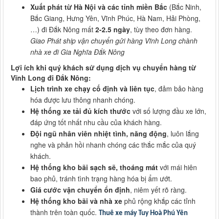
Xuất phát từ Hà Nội và các tỉnh miền Bắc
(Bắc Ninh,
Bắc Giang, Hưng Yên, Vĩnh Phúc, Hà Nam, Hải Phòng,
…) đi Đắk Nông mất
2-2.5 ngày
, tùy theo đơn hàng.
Giao Phát ship vận chuyển gửi hàng Vĩnh Long chành
nhà xe đi Gia Nghĩa Đắk Nông
Lợi ích khi quý khách sử dụng dịch vụ chuyển hàng từ
Vĩnh Long đi Đắk Nông:
Lịch trình xe chạy cố định và liên tục
, đảm bảo hàng
hóa được lưu thông nhanh chóng.
Hệ thống xe tải đủ kích thước
với số lượng đầu xe lớn,
đáp ứng tốt nhất nhu cầu của khách hàng.
Đội ngũ nhân viên nhiệt tình, năng động
, luôn lắng
nghe và phản hồi nhanh chóng các thắc mắc của quý
khách.
Hệ thống kho bãi sạch sẽ, thoáng mát
với mái hiên
bao phủ, tránh tình trạng hàng hóa bị ẩm ướt.
Giá cước vận chuyển ổn định
, niêm yết rõ ràng.
Hệ thống kho bãi và nhà xe
phủ rộng khắp các tỉnh
thành trên toàn quốc.
Thuê xe máy Tuy Hoà Phú Yên