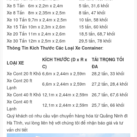
Xe 5 Tấn
6m x 2,2m x 2,4m
5 tấn, 31,6 khối
Xe 8 Tấn
8m x 2,35m x 2,5m
8 tấn, 47 khối
Xe 10 Tấn
9,7m x 2,4m x 2,5m
10 tấn, 58 khối
Xe 15 Tấn
10m x 2,3m x 2,6m
15 tấn, 60 khối
Xe 20 Tấn
11m x 2,4m x 2,6m
18,5 tấn, 68,7 khối
Xe 30 Tấn
12m x 2,5m x 2,6m
29,5 tấn, 78 khối
Thông Tin Kích Thước Các Loại Xe Container
:
KÍCH THƯỚC (D x R x
TẢI TRỌNG TỐI
LOẠI XE
C)
ĐA
Xe Cont 20 ft Khô
6,6m x 2,44m x 2,59m
28,2 tấn, 33 khối
Xe Cont 20 ft
6,6m x 2,44m x 2,59m
27,2 tấn, 28,4 khối
Lạnh
Xe Cont 40 ft Khô
12,1m x 2,44m x 2,59m
26,7 tấn, 67,6 khối
Xe Cont 40 ft
12,1m x 2,44m x 2,59m
25,7 tấn, 66 khối
Lạnh
Quý khách có nhu cầu vận chuyển hàng hóa từ Quảng Ninh đi
Hà Tĩnh, vui lòng liên hệ với chúng tôi để nhận báo giá và tư
vấn chi tiết