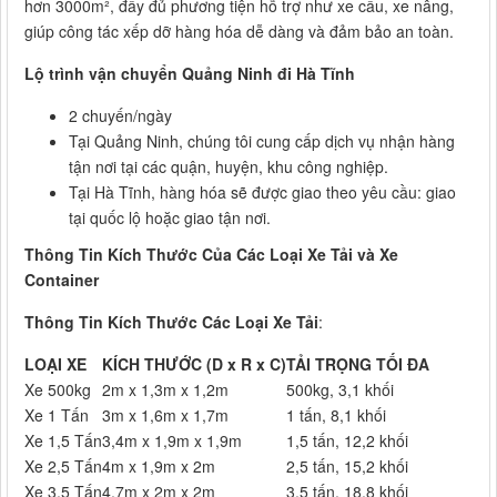
hơn 3000m², đầy đủ phương tiện hỗ trợ như xe cẩu, xe nâng,
giúp công tác xếp dỡ hàng hóa dễ dàng và đảm bảo an toàn.
Lộ trình vận chuyển Quảng Ninh đi Hà Tĩnh
2 chuyến/ngày
Tại Quảng Ninh, chúng tôi cung cấp dịch vụ nhận hàng
tận nơi tại các quận, huyện, khu công nghiệp.
Tại Hà Tĩnh, hàng hóa sẽ được giao theo yêu cầu: giao
tại quốc lộ hoặc giao tận nơi.
Thông Tin Kích Thước Của Các Loại Xe Tải và Xe
Container
Thông Tin Kích Thước Các Loại Xe Tải
:
LOẠI XE
KÍCH THƯỚC (D x R x C)
TẢI TRỌNG TỐI ĐA
Xe 500kg
2m x 1,3m x 1,2m
500kg, 3,1 khối
Xe 1 Tấn
3m x 1,6m x 1,7m
1 tấn, 8,1 khối
Xe 1,5 Tấn
3,4m x 1,9m x 1,9m
1,5 tấn, 12,2 khối
Xe 2,5 Tấn
4m x 1,9m x 2m
2,5 tấn, 15,2 khối
Xe 3,5 Tấn
4,7m x 2m x 2m
3,5 tấn, 18,8 khối