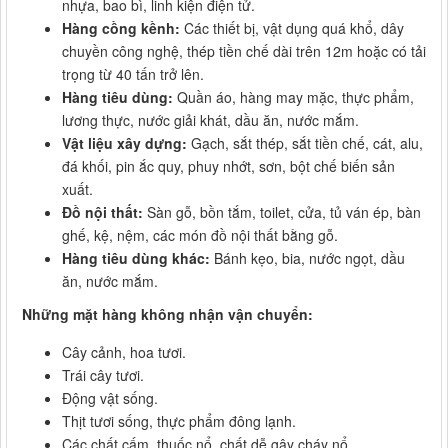
nhựa, bao bì, linh kiện điện tử.
Hàng cồng kềnh:
Các thiết bị, vật dụng quá khổ, dây
chuyền công nghệ, thép tiền chế dài trên 12m hoặc có tải
trọng từ 40 tấn trở lên.
Hàng tiêu dùng:
Quần áo, hàng may mặc, thực phẩm,
lương thực, nước giải khát, dầu ăn, nước mắm.
Vật liệu xây dựng:
Gạch, sắt thép, sắt tiền chế, cát, alu,
đá khối, pin ắc quy, phuy nhớt, sơn, bột chế biến sản
xuất.
Đồ nội thất:
Sàn gỗ, bồn tắm, toilet, cửa, tủ ván ép, bàn
ghế, kệ, nệm, các món đồ nội thất bằng gỗ.
Hàng tiêu dùng khác:
Bánh kẹo, bia, nước ngọt, dầu
ăn, nước mắm.
Những mặt hàng không nhận vận chuyển:
Cây cảnh, hoa tươi.
Trái cây tươi.
Động vật sống.
Thịt tươi sống, thực phẩm đông lạnh.
Các chất cấm, thuốc nổ, chất dễ gây cháy nổ.