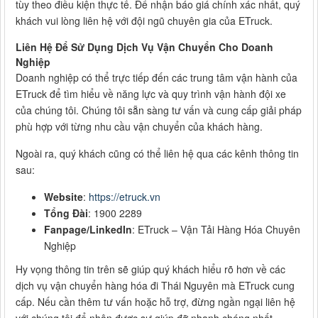
tùy theo điều kiện thực tế. Để nhận báo giá chính xác nhất, quý
khách vui lòng liên hệ với đội ngũ chuyên gia của ETruck.
Liên Hệ Để Sử Dụng Dịch Vụ Vận Chuyển Cho Doanh
Nghiệp
Doanh nghiệp có thể trực tiếp đến các trung tâm vận hành của
ETruck để tìm hiểu về năng lực và quy trình vận hành đội xe
của chúng tôi. Chúng tôi sẵn sàng tư vấn và cung cấp giải pháp
phù hợp với từng nhu cầu vận chuyển của khách hàng.
Ngoài ra, quý khách cũng có thể liên hệ qua các kênh thông tin
sau:
Website
:
https://etruck.vn
Tổng Đài
: 1900 2289
Fanpage/LinkedIn
: ETruck – Vận Tải Hàng Hóa Chuyên
Nghiệp
Hy vọng thông tin trên sẽ giúp quý khách hiểu rõ hơn về các
dịch vụ vận chuyển hàng hóa đi Thái Nguyên mà ETruck cung
cấp. Nếu cần thêm tư vấn hoặc hỗ trợ, đừng ngần ngại liên hệ
với chúng tôi để nhận được sự giúp đỡ nhanh chóng nhất.