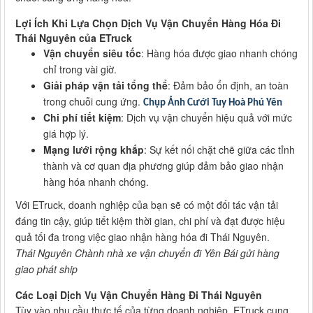
Lợi Ích Khi Lựa Chọn Dịch Vụ Vận Chuyển Hàng Hóa Đi
Thái Nguyên của ETruck
Vận chuyển siêu tốc
: Hàng hóa được giao nhanh chóng
chỉ trong vài giờ.
Giải pháp vận tải tổng thể
: Đảm bảo ổn định, an toàn
trong chuỗi cung ứng.
Chụp Ảnh Cưới Tuy Hoà Phú Yên
Chi phí tiết kiệm
: Dịch vụ vận chuyển hiệu quả với mức
giá hợp lý.
Mạng lưới rộng khắp
: Sự kết nối chặt chẽ giữa các tỉnh
thành và cơ quan địa phương giúp đảm bảo giao nhận
hàng hóa nhanh chóng.
Với ETruck, doanh nghiệp của bạn sẽ có một đối tác vận tải
đáng tin cậy, giúp tiết kiệm thời gian, chi phí và đạt được hiệu
quả tối đa trong việc giao nhận hàng hóa đi Thái Nguyên.
Thái Nguyên Chành nhà xe vận chuyển đi Yên Bái gửi hàng
giao phát ship
Các Loại Dịch Vụ Vận Chuyển Hàng Đi Thái Nguyên
Tùy vào nhu cầu thực tế của từng doanh nghiệp, ETruck cung