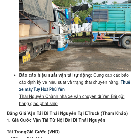
Báo cáo hiệu suất vận tải tự động
: Cung cấp các báo
cáo định kỳ về hiệu suất và trạng thái chuyến hàng.
Thuê
xe máy Tuy Hoà Phú Yên
Thái Nguyên Chành nhà xe vận chuyển đi Yên Bái gửi
hàng giao phát ship
Bảng Giá Vận Tải Đi Thái Nguyên Tại ETruck (Tham Khảo)
1. Giá Cước Vận Tải Từ Nội Bài Đi Thái Nguyên
Tải Trọng
Giá Cước (VND)