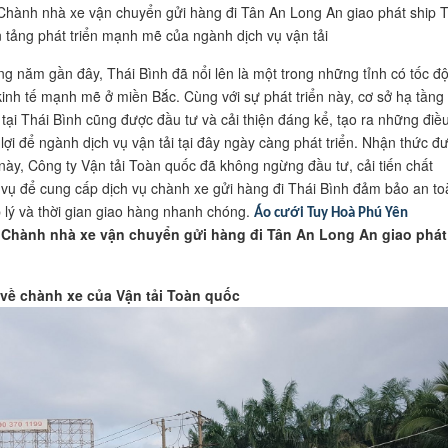
Chành nhà xe vận chuyển gửi hàng đi Tân An Long An giao phát ship T
 tảng phát triển mạnh mẽ của ngành dịch vụ vận tải
g năm gần đây, Thái Bình đã nổi lên là một trong những tỉnh có tốc đ
 kinh tế mạnh mẽ ở miền Bắc. Cùng với sự phát triển này, cơ sở hạ tầng
 tại Thái Bình cũng được đầu tư và cải thiện đáng kể, tạo ra những điề
 lợi để ngành dịch vụ vận tải tại đây ngày càng phát triển. Nhận thức đ
này, Công ty Vận tải Toàn quốc đã không ngừng đầu tư, cải tiến chất
 vụ để cung cấp dịch vụ chành xe gửi hàng đi Thái Bình đảm bảo an to
p lý và thời gian giao hàng nhanh chóng.
Áo cưới Tuy Hoà Phú Yên
 Chành nhà xe vận chuyển gửi hàng đi Tân An Long An giao phát
t về chành xe của Vận tải Toàn quốc