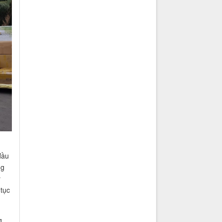
đầu
ng
y
tục
g