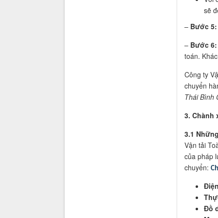
sẽ đ
–
Bước 5:
–
Bước 6:
toán. Khác
Công ty Vậ
chuyển hàn
Thái Bình 
3. Chành 
3.1 Nhữn
Vận tải To
của pháp l
chuyển:
Ch
Điện
Thự
Đồ d