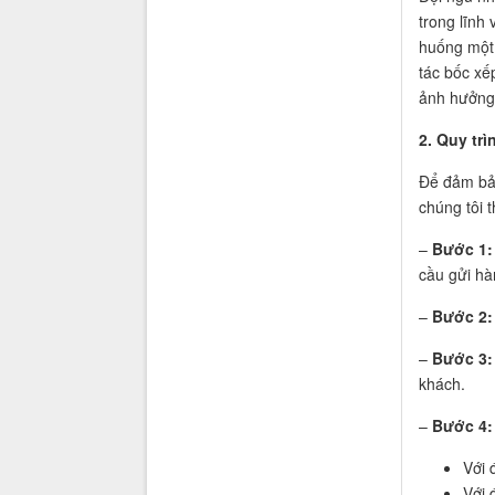
trong lĩnh 
huống một 
tác bốc xế
ảnh hưởng b
2. Quy tr
Để đảm bả
chúng tôi 
–
Bước 1:
cầu gửi hà
–
Bước 2:
–
Bước 3:
khách.
–
Bước 4:
Với 
Với 