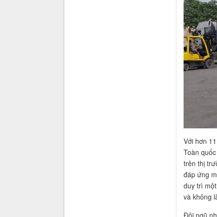
Với hơn 11
Toàn quốc 
trên thị t
đáp ứng mọ
duy trì mộ
và không l
Đội ngũ nh