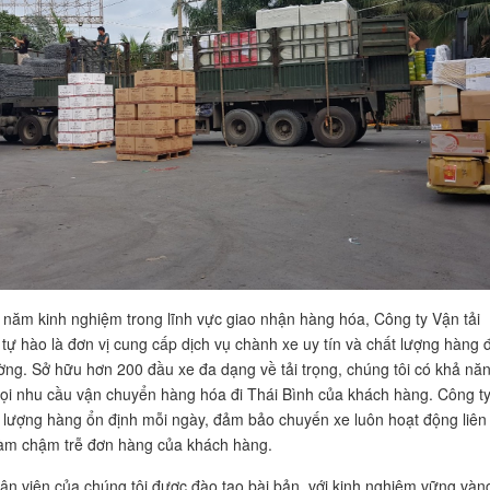
 năm kinh nghiệm trong lĩnh vực giao nhận hàng hóa, Công ty Vận tải
tự hào là đơn vị cung cấp dịch vụ chành xe uy tín và chất lượng hàng 
rường. Sở hữu hơn 200 đầu xe đa dạng về tải trọng, chúng tôi có khả nă
i nhu cầu vận chuyển hàng hóa đi Thái Bình của khách hàng. Công t
t lượng hàng ổn định mỗi ngày, đảm bảo chuyến xe luôn hoạt động liên 
àm chậm trễ đơn hàng của khách hàng.
ân viên của chúng tôi được đào tạo bài bản, với kinh nghiệm vững vàn