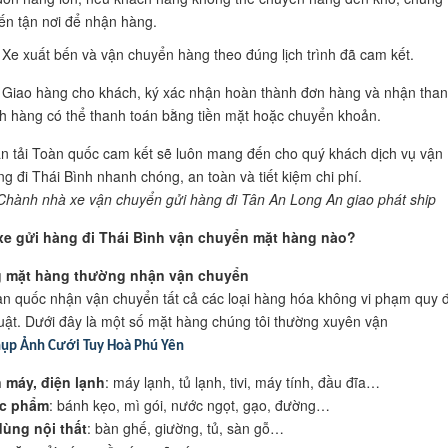
ến tận nơi để nhận hàng.
Xe xuất bến và vận chuyển hàng theo đúng lịch trình đã cam kết.
Giao hàng cho khách, ký xác nhận hoàn thành đơn hàng và nhận tha
h hàng có thể thanh toán bằng tiền mặt hoặc chuyển khoản.
n tải Toàn quốc cam kết sẽ luôn mang đến cho quý khách dịch vụ vận
g đi Thái Bình nhanh chóng, an toàn và tiết kiệm chi phí.
Chành nhà xe vận chuyển gửi hàng đi Tân An Long An giao phát ship
xe gửi hàng đi Thái Bình vận chuyển mặt hàng nào?
g mặt hàng thường nhận vận chuyển
àn quốc nhận vận chuyển tất cả các loại hàng hóa không vi phạm quy 
uật. Dưới đây là một số mặt hàng chúng tôi thường xuyên vận
ụp Ảnh Cưới Tuy Hoà Phú Yên
 máy, điện lạnh
: máy lạnh, tủ lạnh, tivi, máy tính, đầu đĩa…
c phẩm
: bánh kẹo, mì gói, nước ngọt, gạo, đường…
ùng nội thất
: bàn ghế, giường, tủ, sàn gỗ…