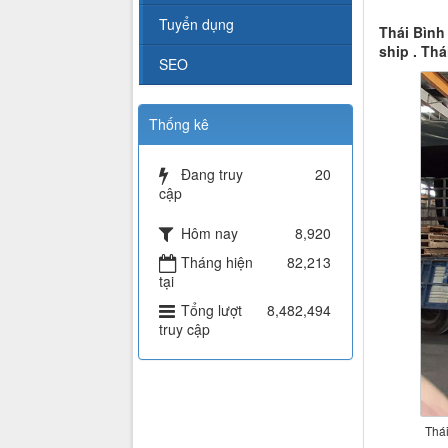
Tuyển dụng
Thái Bình
ship . Th
SEO
Thống kê
Đang truy
20
cập
Hôm nay
8,920
Tháng hiện
82,213
tại
Tổng lượt
8,482,494
truy cập
Thái