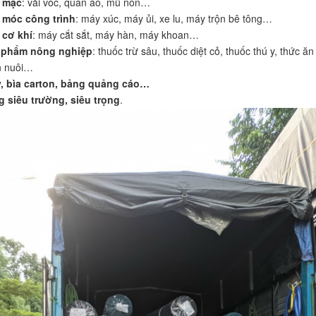
 mặc
: vải vóc, quần áo, mũ nón…
 móc công trình
: máy xúc, máy ủi, xe lu, máy trộn bê tông…
 cơ khí
: máy cắt sắt, máy hàn, máy khoan…
 phẩm nông nghiệp
: thuốc trừ sâu, thuốc diệt cỏ, thuốc thú y, thức ăn
n nuôi…
, bìa carton, bảng quảng cáo…
 siêu trường, siêu trọng
.