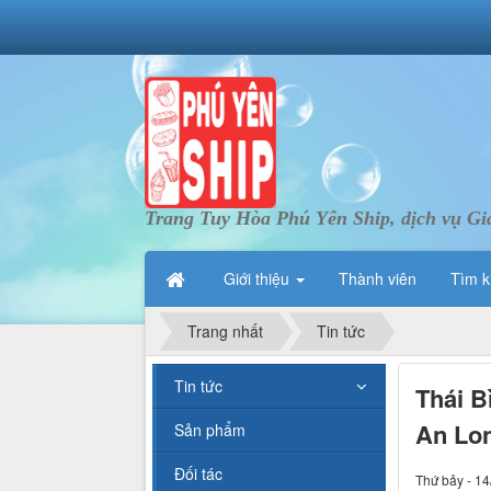
Trang Tuy Hòa Phú Yên Ship, dịch vụ Gi
Giới thiệu
Thành viên
Tìm k
Trang nhất
Tin tức
Tin tức
Thái B
An Lon
Sản phẩm
Đối tác
Thứ bảy - 14