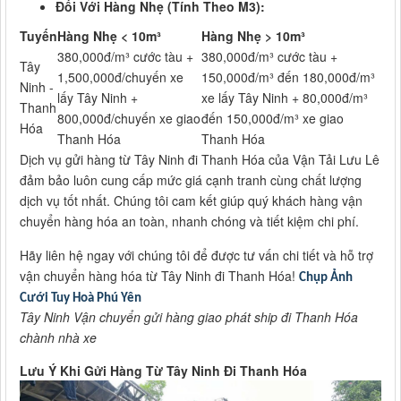
Đối Với Hàng Nhẹ (Tính Theo M3):
Tuyến
Hàng Nhẹ < 10m³
Hàng Nhẹ > 10m³
380,000đ/m³ cước tàu +
380,000đ/m³ cước tàu +
Tây
1,500,000đ/chuyến xe
150,000đ/m³ đến 180,000đ/m³
Ninh -
lấy Tây Ninh +
xe lấy Tây Ninh + 80,000đ/m³
Thanh
800,000đ/chuyến xe giao
đến 150,000đ/m³ xe giao
Hóa
Thanh Hóa
Thanh Hóa
Dịch vụ gửi hàng từ Tây Ninh đi Thanh Hóa của Vận Tải Lưu Lê
đảm bảo luôn cung cấp mức giá cạnh tranh cùng chất lượng
dịch vụ tốt nhất. Chúng tôi cam kết giúp quý khách hàng vận
chuyển hàng hóa an toàn, nhanh chóng và tiết kiệm chi phí.
Hãy liên hệ ngay với chúng tôi để được tư vấn chi tiết và hỗ trợ
vận chuyển hàng hóa từ Tây Ninh đi Thanh Hóa!
Chụp Ảnh
Cưới Tuy Hoà Phú Yên
Tây Ninh Vận chuyển gửi hàng giao phát ship đi Thanh Hóa
chành nhà xe
Lưu Ý Khi Gửi Hàng Từ Tây Ninh Đi Thanh Hóa