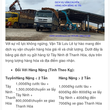
Với sự nỗ lực không ngừng, Vận Tải Lưu Lê tự hào mang đến
dịch vụ vận chuyển hàng hóa giá rẻ và chất lượng. Dưới đây là
bảng giá dịch vụ gửi hàng từ Tây Ninh đi Thanh Hóa, dựa trên
trọng lượng hàng hóa và địa điểm giao nhận.
Đối Với Hàng Nặng (Tính Theo Kg):
Tuyến
Hàng Nặng < 2 Tấn
Hàng Nặng > 2 Tấn
1,000đ/kg cước tàu +
Tây
1,000đ/kg cước tàu +
1,500,000đ/chuyến xe lấy
Ninh -
600đ/kg đến 800đ/kg xe lấy
Tây Ninh +
Thanh
Tây Ninh + 400đ/kg đến
800,000đ/chuyến xe giao
Hóa
700đ/kg xe giao Thanh Hóa
Thanh Hóa