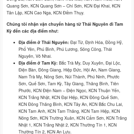
Quang Sơn, KCN Quang Sơn – Chí Sơn, KCN Đại Khai, KCN
Tân Lập, KCN Cao Nga, KCN Điềm Thụy.
Chúng tôi nhận vận chuyển hàng từ Thái Nguyên đi Tam
Kỳ đến các địa điểm như:
Địa điểm ở Thái Nguyên:
Đại Từ, Định Hóa, Đồng Hỷ,
Phổ Yên, Phú Bình, Phú Lương, Sông Công, Thái
Nguyên, Võ Nhai.
Địa điểm ở Tam Kỳ:
Bắc Trà My, Duy Xuyên, Đại Lộc,
Điện Bàn, Đông Giang, Hiệp Đức, Hội An, Nam Giang,
Nam Trà My, Nông Sơn, Núi Thành, Phú Ninh, Phước
Sơn, Quế Sơn, Tam Kỳ, Tây Giang, Thăng Bình, Tiên
Phước, KCN Điện Nam – Điện Ngọc, KCN Thuận Yến,
KCN Trảng Nhật, KCN Đại Hiệp, KCN Đông Quế Sơn,
KCN Đông Thăng Bình, KCN Tây An, KCN Bắc Chu Lai,
KCN Tam Anh, KCN Tam Thăng, KCN Tam Hiệp, KCN
Nông Sơn, KCN Trường Xuân, KCN Cẩm Sơn, KCN Trảng
Nhật 1, KCN Trảng Nhật 2, KCN Thường Tín 1, KCN
Thường Tín 2, KCN An Lưu.