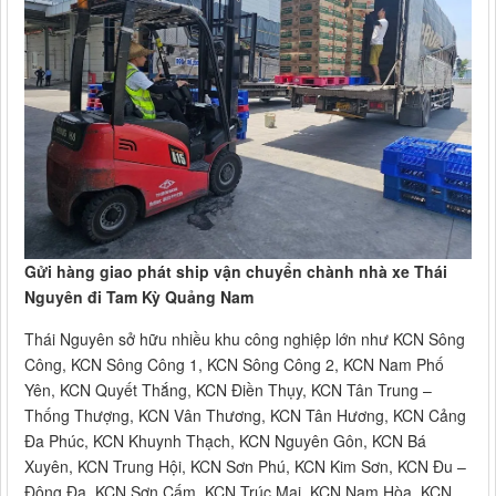
Gửi hàng giao phát ship vận chuyển chành nhà xe Thái
Nguyên đi Tam Kỳ Quảng Nam
Thái Nguyên sở hữu nhiều khu công nghiệp lớn như KCN Sông
Công, KCN Sông Công 1, KCN Sông Công 2, KCN Nam Phố
Yên, KCN Quyết Thắng, KCN Điền Thụy, KCN Tân Trung –
Thống Thượng, KCN Vân Thương, KCN Tân Hương, KCN Cảng
Đa Phúc, KCN Khuynh Thạch, KCN Nguyên Gôn, KCN Bá
Xuyên, KCN Trung Hội, KCN Sơn Phú, KCN Kim Sơn, KCN Đu –
Đông Đa, KCN Sơn Cấm, KCN Trúc Mai, KCN Nam Hòa, KCN