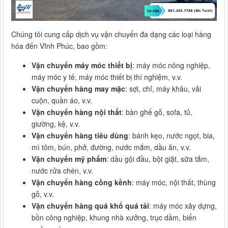
Chúng tôi cung cấp dịch vụ vận chuyển đa dạng các loại hàng
hóa đến Vĩnh Phúc, bao gồm:
Vận chuyển máy móc thiết bị
: máy móc nông nghiệp,
máy móc y tế, máy móc thiết bị thí nghiệm, v.v.
Vận chuyển hàng may mặc
: sợi, chỉ, máy khâu, vải
cuộn, quần áo, v.v.
Vận chuyển hàng nội thất
: bàn ghế gỗ, sofa, tủ,
giường, kệ, v.v.
Vận chuyển hàng tiêu dùng
: bánh kẹo, nước ngọt, bia,
mì tôm, bún, phở, đường, nước mắm, dầu ăn, v.v.
Vận chuyển mỹ phẩm
: dầu gội đầu, bột giặt, sữa tắm,
nước rửa chén, v.v.
Vận chuyển hàng cồng kềnh
: máy móc, nội thất, thùng
gỗ, v.v.
Vận chuyển hàng quá khổ quá tải
: máy móc xây dựng,
bồn công nghiệp, khung nhà xưởng, trục dầm, biển