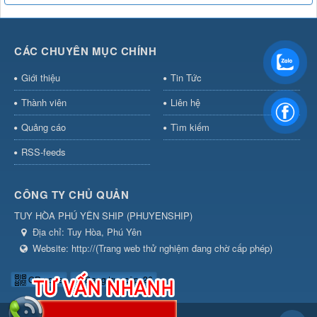
CÁC CHUYÊN MỤC CHÍNH
Giới thiệu
Tin Tức
Thành viên
Liên hệ
Quảng cáo
Tìm kiếm
RSS-feeds
CÔNG TY CHỦ QUẢN
TUY HÒA PHÚ YÊN SHIP
(
PHUYENSHIP
)
Địa chỉ:
Tuy Hòa, Phú Yên
Website:
http://(Trang web thử nghiệm đang chờ cấp phép)
QR-code
Đang truy cập: 26