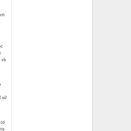
ình
ốc
c
, và
o
ỉ sử
 có
tra