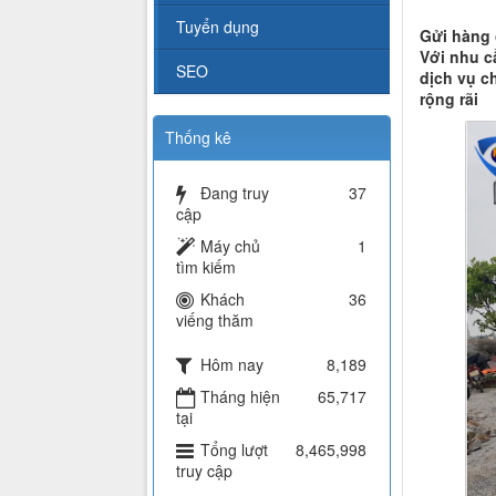
Tuyển dụng
Gửi hàng 
Với nhu c
SEO
dịch vụ c
rộng rãi
Thống kê
Đang truy
37
cập
Máy chủ
1
tìm kiếm
Khách
36
viếng thăm
Hôm nay
8,189
Tháng hiện
65,717
tại
Tổng lượt
8,465,998
truy cập