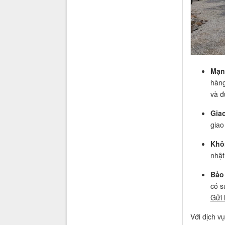
Mạn
hàng
và đ
Gia
giao
Khô
nhật
Bảo
có s
Gửi 
Với dịch v