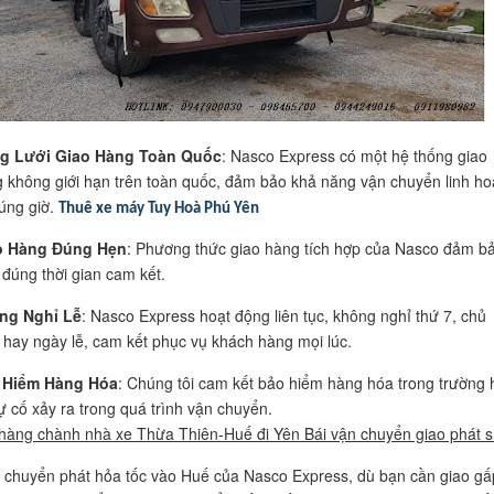
g Lưới Giao Hàng Toàn Quốc
: Nasco Express có một hệ thống giao
 không giới hạn trên toàn quốc, đảm bảo khả năng vận chuyển linh ho
úng giờ.
Thuê xe máy Tuy Hoà Phú Yên
o Hàng Đúng Hẹn
: Phương thức giao hàng tích hợp của Nasco đảm b
 đúng thời gian cam kết.
ng Nghỉ Lễ
: Nasco Express hoạt động liên tục, không nghỉ thứ 7, chủ
 hay ngày lễ, cam kết phục vụ khách hàng mọi lúc.
 Hiểm Hàng Hóa
: Chúng tôi cam kết bảo hiểm hàng hóa trong trường 
ự cố xảy ra trong quá trình vận chuyển.
hàng chành nhà xe Thừa Thiên-Huế đi Yên Bái vận chuyển giao phát 
ụ chuyển phát hỏa tốc vào Huế của Nasco Express, dù bạn cần giao gấ