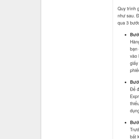
Quy trình 
như sau. Đ
qua 3 bước
Bướ
Hàng
bạn 
vào 
giấy
phiế
Bướ
Để đ
Expr
thiể
dụng
Bướ
Trướ
bất 