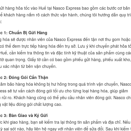
gửi hàng hỏa tốc vào Huế tại Nasco Express bao gồm các bước cơ bản
ể khách hàng nắm rõ cách thức vận hành, chúng tôi hướng dẫn quy tr
:
c 1: Chuẩn Bị Gửi Hàng
 hóa sẽ được nhân viên của Nasco Express đến tận nơi thu gom hoặc
có thể đem trực tiếp hàng hóa đến trụ sở. Lưu ý khi chuyển phát hỏa t
Huế, cần kiểm tra thông tin và đặc tính kỹ thuật của sản phẩm cùng cá
 tờ quan trọng. Giấy tờ cần có bao gồm phiếu gửi hàng, phiếu xuất kho
u xác nhận từ bên vận chuyển.
c 2: Đóng Gói Cẩn Thận
ảm bảo hàng hóa không bị hư hỏng trong quá trình vận chuyển, Nasc
ess sẽ tư vấn cách đóng gói tối ưu cho từng loại hàng hóa, giúp giảm
u rủi ro. Khách hàng cũng có thể yêu cầu nhân viên đóng gói. Nasco ch
 vật liệu đóng gói chất lượng cao.
c 3: Bàn Giao và Ký Gửi
c khi giao hàng, bạn sẽ kiểm tra lại thông tin sản phẩm và địa chỉ. Nếu
kỳ sai sót nào, hãy liên hệ ngay với nhân viên để sửa đổi. Sau khi kiểm 