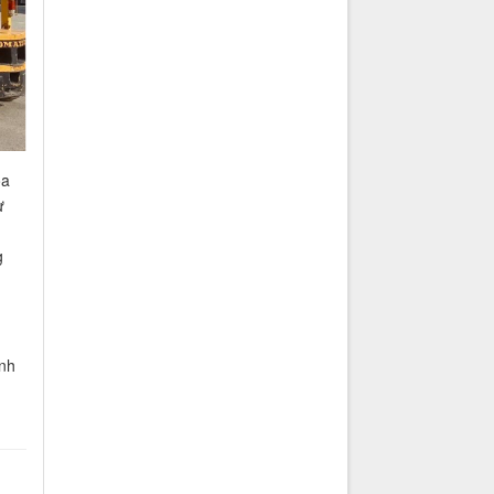
ỏa
ư
g
ính