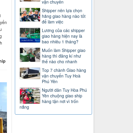
vận chuyển
Shipper nên lựa chọn
i
hãng giao hàng nào tốt
để làm việc
uyển
u
Lương của các shipper
g
giao hàng hiện nay là
bao nhiêu 1 tháng?
ch
Muốn làm Shipper giao
hàng thì đăng kí như
ship
thế nào cho nhanh
Top 7 chành Giao hàng
vận chuyển Tuy Hoà
Phú Yên
Người dân Tuy Hòa Phú
Yên chuộng giao ship
hàng tận nơi vì trốn
nắng