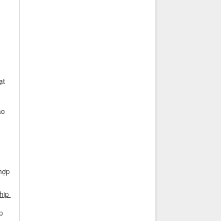
ạt
ảo
hợp
ship
p