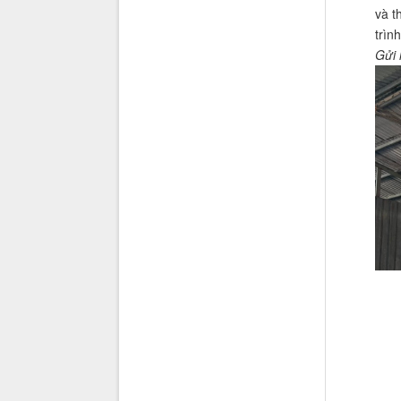
và t
trìn
Gửi 