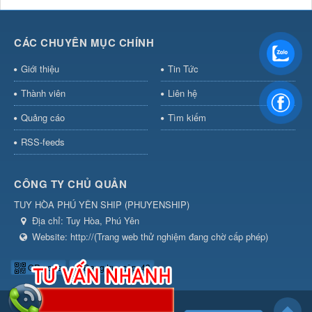
CÁC CHUYÊN MỤC CHÍNH
Giới thiệu
Tin Tức
Thành viên
Liên hệ
Quảng cáo
Tìm kiếm
RSS-feeds
CÔNG TY CHỦ QUẢN
TUY HÒA PHÚ YÊN SHIP
(
PHUYENSHIP
)
Địa chỉ:
Tuy Hòa, Phú Yên
Website:
http://(Trang web thử nghiệm đang chờ cấp phép)
QR-code
Đang truy cập: 43