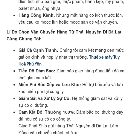
diện tích như bàn ghế, thực phẩm, bánh kẹo, mỹ phẩm,
pallet nhựa, ống nhựa.
Hàng Cồng Kềnh:
Những mặt hàng có kích thước lớn,
yêu cầu xe mooc lùn hoặc mooc sàn để vận chuyển.
Lí Do Chọn Vận Chuyển Hàng Từ Thái Nguyên Đi Đà Lạt
Cùng Chúng Tôi:
Giá Cả Cạnh Tranh:
Chúng tôi cam kết mang đến mức
giá ổn định và hợp lý nhất thị trường.
Thuê xe máy Tuy
Hoà Phú Yên
Tiến Độ Đảm Bảo:
Đảm bảo giao hàng đúng tiến độ và
thời gian cam kết.
Miễn Phí Bốc Xếp và Lưu Kho:
Hỗ trợ bốc xếp và lưu
kho miễn phí tại công ty.
Giám Sát và Xử Lý Sự Cố:
Hệ thống giám sát và xử lý
sự cố đi đường.
Cam Kết Bồi Thường 100%:
Đảm bảo bồi thường đầy
đủ nếu có sự cố do công ty.
Giao Phát Ship gửi hàng Thái Nguyên đi Đà Lạt Lâm
Đồng vận chuyển chành nhà xe