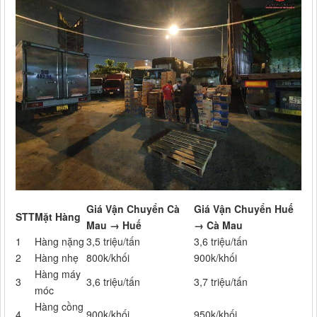
Giá Vận Chuyển Cà
Giá Vận Chuyển Huế
STT
Mặt Hàng
Mau → Huế
→ Cà Mau
1
Hàng nặng
3,5 triệu/tấn
3,6 triệu/tấn
2
Hàng nhẹ
800k/khối
900k/khối
Hàng máy
3
3,6 triệu/tấn
3,7 triệu/tấn
móc
Hàng cồng
4
900k/khối
950k/khối