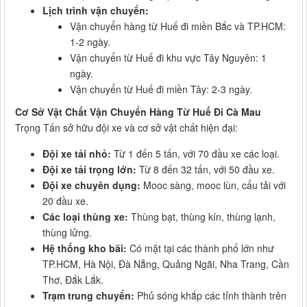
Lịch trình vận chuyển:
Vận chuyển hàng từ Huế đi miền Bắc và TP.HCM:
1-2 ngày.
Vận chuyển từ Huế đi khu vực Tây Nguyên: 1
ngày.
Vận chuyển từ Huế đi miền Tây: 2-3 ngày.
Cơ Sở Vật Chất Vận Chuyển Hàng Từ Huế Đi Cà Mau
Trọng Tấn sở hữu đội xe và cơ sở vật chất hiện đại:
Đội xe tải nhỏ:
Từ 1 đến 5 tấn, với 70 đầu xe các loại.
Đội xe tải trọng lớn:
Từ 8 đến 32 tấn, với 50 đầu xe.
Đội xe chuyên dụng:
Mooc sàng, mooc lùn, cẩu tải với
20 đầu xe.
Các loại thùng xe:
Thùng bạt, thùng kín, thùng lạnh,
thùng lửng.
Hệ thống kho bãi:
Có mặt tại các thành phố lớn như
TP.HCM, Hà Nội, Đà Nẵng, Quảng Ngãi, Nha Trang, Cần
Thơ, Đắk Lắk.
Trạm trung chuyển:
Phủ sóng khắp các tỉnh thành trên