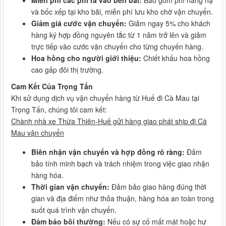
Miễn phí các phí ra vào bến bãi:
Bao gồm phí nâng hạ
và bốc xếp tại kho bãi, miễn phí lưu kho chờ vận chuyển.
Giảm giá cước vận chuyển:
Giảm ngay 5% cho khách
hàng ký hợp đồng nguyên tắc từ 1 năm trở lên và giảm
trực tiếp vào cước vận chuyển cho từng chuyến hàng.
Hoa hồng cho người giới thiệu:
Chiết khấu hoa hồng
cao gấp đôi thị trường.
Cam Kết Của Trọng Tấn
Khi sử dụng dịch vụ vận chuyển hàng từ Huế đi Cà Mau tại
Trọng Tấn, chúng tôi cam kết:
Chành nhà xe Thừa Thiên-Huế gửi hàng giao phát ship đi Cà
Mau vận chuyển
Biên nhận vận chuyển và hợp đồng rõ ràng:
Đảm
bảo tính minh bạch và trách nhiệm trong việc giao nhận
hàng hóa.
Thời gian vận chuyển:
Đảm bảo giao hàng đúng thời
gian và địa điểm như thỏa thuận, hàng hóa an toàn trong
suốt quá trình vận chuyển.
Đảm bảo bồi thường:
Nếu có sự cố mất mát hoặc hư