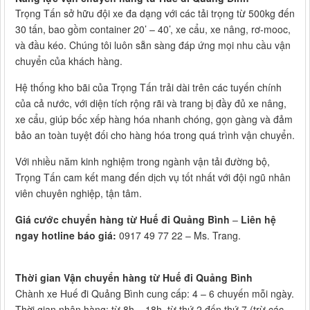
Trọng Tấn sở hữu đội xe đa dạng với các tải trọng từ 500kg đến
30 tấn, bao gồm container 20’ – 40’, xe cẩu, xe nâng, rơ-mooc,
và đầu kéo. Chúng tôi luôn sẵn sàng đáp ứng mọi nhu cầu vận
chuyển của khách hàng.
Hệ thống kho bãi của Trọng Tấn trải dài trên các tuyến chính
của cả nước, với diện tích rộng rãi và trang bị đầy đủ xe nâng,
xe cẩu, giúp bốc xếp hàng hóa nhanh chóng, gọn gàng và đảm
bảo an toàn tuyệt đối cho hàng hóa trong quá trình vận chuyển.
Với nhiều năm kinh nghiệm trong ngành vận tải đường bộ,
Trọng Tấn cam kết mang đến dịch vụ tốt nhất với đội ngũ nhân
viên chuyên nghiệp, tận tâm.
Giá cước chuyển hàng từ Huế đi Quảng Bình
–
Liên hệ
ngay hotline báo giá:
0917 49 77 22 – Ms. Trang.
Thời gian Vận chuyển hàng từ Huế đi Quảng Bình
Chành xe Huế đi Quảng Bình cung cấp: 4 – 6 chuyến mỗi ngày.
Thời gian nhận hàng: từ 8h – 18h, từ thứ 2 đến thứ 7 (trừ các