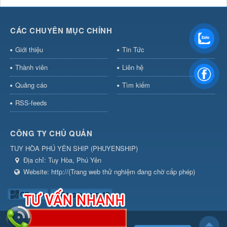
CÁC CHUYÊN MỤC CHÍNH
Giới thiệu
Tin Tức
Thành viên
Liên hệ
Quảng cáo
Tìm kiếm
RSS-feeds
CÔNG TY CHỦ QUẢN
TUY HÒA PHÚ YÊN SHIP
(
PHUYENSHIP
)
Địa chỉ:
Tuy Hòa, Phú Yên
Website:
http://(Trang web thử nghiệm đang chờ cấp phép)
QR-code
Đang truy cập: 12