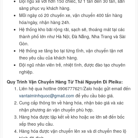
Đội ngũ xe với hơn 150 chiếc, từ 1 tấn đến 30 tấn, sẵn
sàng phục vụ khách hàng.
Mỗi ngày có 20 chuyến xe, vận chuyển 400 tấn hàng
hóa/ngày, nhận hàng 24h.
Hệ thống kho bãi rộng rãi, sạch sẽ, thoáng mát tại các
thành phố lớn như Hà Nội, Đà Nẵng, Nha Trang và Sài
Gòn.
Hệ thống xe tăng bo tại từng tỉnh, vận chuyển tận nơi
theo yêu cầu của khách hàng.
Đội ngũ nhân viên trẻ, nhiệt tình, được đào tạo chuyên
nghiệp.
Quy Trình Vận Chuyển Hàng Từ Thái Nguyên Đi Pleiku:
Liên hệ qua hotline 0906777621/Zalo hoặc gửi email đến
vantaiminhquoc@gmail.com
để yêu cầu báo giá.
Cung cấp thông tin về hàng hóa, nhận báo giá và xác
nhận phương án vận chuyển phù hợp.
Hàng hóa được tập kết về kho hoặc xe lớn sẽ đến bốc
xếp theo yêu cầu.
Hàng hóa được vận chuyển lên xe và di chuyển theo lộ