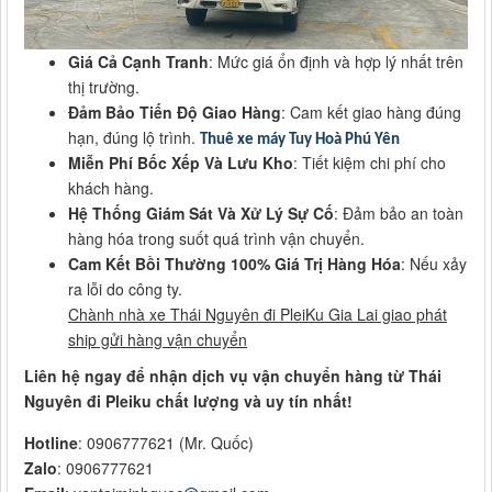
Giá Cả Cạnh Tranh
: Mức giá ổn định và hợp lý nhất trên
thị trường.
Đảm Bảo Tiến Độ Giao Hàng
: Cam kết giao hàng đúng
hạn, đúng lộ trình.
Thuê xe máy Tuy Hoà Phú Yên
Miễn Phí Bốc Xếp Và Lưu Kho
: Tiết kiệm chi phí cho
khách hàng.
Hệ Thống Giám Sát Và Xử Lý Sự Cố
: Đảm bảo an toàn
hàng hóa trong suốt quá trình vận chuyển.
Cam Kết Bồi Thường 100% Giá Trị Hàng Hóa
: Nếu xảy
ra lỗi do công ty.
Chành nhà xe Thái Nguyên đi PleiKu Gia Lai giao phát
ship gửi hàng vận chuyển
Liên hệ ngay để nhận dịch vụ vận chuyển hàng từ Thái
Nguyên đi Pleiku chất lượng và uy tín nhất!
Hotline
: 0906777621 (Mr. Quốc)
Zalo
: 0906777621