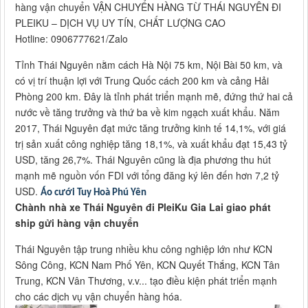
hàng vận chuyển VẬN CHUYỂN HÀNG TỪ THÁI NGUYÊN ĐI
PLEIKU – DỊCH VỤ UY TÍN, CHẤT LƯỢNG CAO
Hotline: 0906777621/Zalo
Tỉnh Thái Nguyên nằm cách Hà Nội 75 km, Nội Bài 50 km, và
có vị trí thuận lợi với Trung Quốc cách 200 km và cảng Hải
Phòng 200 km. Đây là tỉnh phát triển mạnh mẽ, đứng thứ hai cả
nước về tăng trưởng và thứ ba về kim ngạch xuất khẩu. Năm
2017, Thái Nguyên đạt mức tăng trưởng kinh tế 14,1%, với giá
trị sản xuất công nghiệp tăng 18,1%, và xuất khẩu đạt 15,43 tỷ
USD, tăng 26,7%. Thái Nguyên cũng là địa phương thu hút
mạnh mẽ nguồn vốn FDI với tổng đăng ký lên đến hơn 7,2 tỷ
USD.
Áo cưới Tuy Hoà Phú Yên
Chành nhà xe Thái Nguyên đi PleiKu Gia Lai giao phát
ship gửi hàng vận chuyển
Thái Nguyên tập trung nhiều khu công nghiệp lớn như KCN
Sông Công, KCN Nam Phố Yên, KCN Quyết Thắng, KCN Tân
Trung, KCN Vân Thương, v.v... tạo điều kiện phát triển mạnh
cho các dịch vụ vận chuyển hàng hóa.