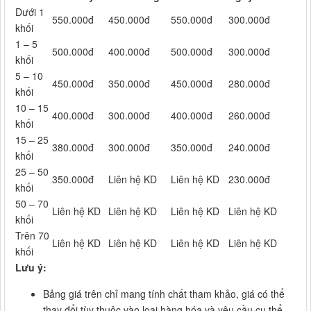
Dưới 1
550.000đ
450.000đ
550.000đ
300.000đ
khối
1 – 5
500.000đ
400.000đ
500.000đ
300.000đ
khối
5 – 10
450.000đ
350.000đ
450.000đ
280.000đ
khối
10 – 15
400.000đ
300.000đ
400.000đ
260.000đ
khối
15 – 25
380.000đ
300.000đ
350.000đ
240.000đ
khối
25 – 50
350.000đ
Liên hệ KD
Liên hệ KD
230.000đ
khối
50 – 70
Liên hệ KD
Liên hệ KD
Liên hệ KD
Liên hệ KD
khối
Trên 70
Liên hệ KD
Liên hệ KD
Liên hệ KD
Liên hệ KD
khối
Lưu ý:
Bảng giá trên chỉ mang tính chất tham khảo, giá có thể
thay đổi tùy thuộc vào loại hàng hóa và yêu cầu cụ thể.