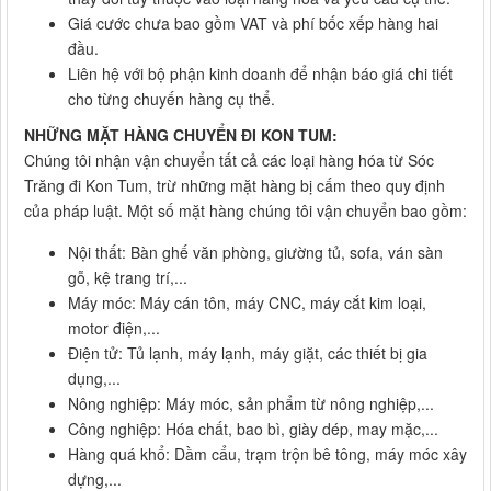
Giá cước chưa bao gồm VAT và phí bốc xếp hàng hai
đầu.
Liên hệ với bộ phận kinh doanh để nhận báo giá chi tiết
cho từng chuyến hàng cụ thể.
NHỮNG MẶT HÀNG CHUYỂN ĐI KON TUM:
Chúng tôi nhận vận chuyển tất cả các loại hàng hóa từ Sóc
Trăng đi Kon Tum, trừ những mặt hàng bị cấm theo quy định
của pháp luật. Một số mặt hàng chúng tôi vận chuyển bao gồm:
Nội thất: Bàn ghế văn phòng, giường tủ, sofa, ván sàn
gỗ, kệ trang trí,...
Máy móc: Máy cán tôn, máy CNC, máy cắt kim loại,
motor điện,...
Điện tử: Tủ lạnh, máy lạnh, máy giặt, các thiết bị gia
dụng,...
Nông nghiệp: Máy móc, sản phẩm từ nông nghiệp,...
Công nghiệp: Hóa chất, bao bì, giày dép, may mặc,...
Hàng quá khổ: Dầm cẩu, trạm trộn bê tông, máy móc xây
dựng,...