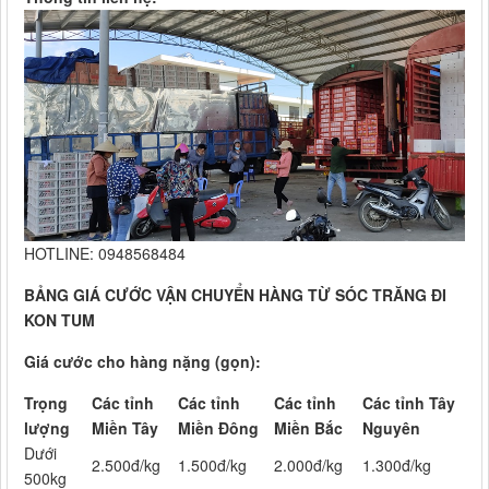
HOTLINE: 0948568484
BẢNG GIÁ CƯỚC VẬN CHUYỂN HÀNG TỪ SÓC TRĂNG ĐI
KON TUM
Giá cước cho hàng nặng (gọn):
Trọng
Các tỉnh
Các tỉnh
Các tỉnh
Các tỉnh Tây
lượng
Miền Tây
Miền Đông
Miền Bắc
Nguyên
Dưới
2.500đ/kg
1.500đ/kg
2.000đ/kg
1.300đ/kg
500kg