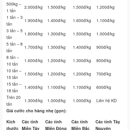
500kg –
2.000đ/kg
1.500đ/kg
1.500đ/kg
1.200đ/kg
1 tấn
1 tấn – 3
1.900đ/kg
1.400đ/kg
1.600đ/kg
1.100đ/kg
tấn
3 tấn – 5
1.800đ/kg
1.300đ/kg
1.500đ/kg
1.000đ/kg
tấn
5 tấn – 8
1.700đ/kg
1.300đ/kg
1.400đ/kg
900đ/kg
tấn
8 tấn –
1.600đ/kg
1.200đ/kg
1.300đ/kg
800đ/kg
10 tấn
10 tấn –
1.500đ/kg
1.200đ/kg
1.200đ/kg
700đ/kg
15 tấn
15 tấn –
1.400đ/kg
1.100đ/kg
1.100đ/kg
600đ/kg
18 tấn
Trên 20
1.300đ/kg
1.000đ/kg
1.000đ/kg
Liên hệ KD
tấn
Giá cước cho hàng nhẹ (gọn):
Kích
Các tỉnh
Các tỉnh
Các tỉnh
Các tỉnh Tây
thước
Miền Tây
Miền Đông
Miền Bắc
Nguyên