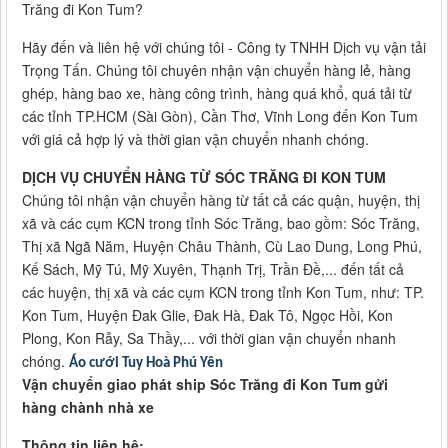
Trăng đi Kon Tum?
Hãy đến và liên hệ với chúng tôi - Công ty TNHH Dịch vụ vận tải
Trọng Tấn. Chúng tôi chuyên nhận vận chuyển hàng lẻ, hàng
ghép, hàng bao xe, hàng công trình, hàng quá khổ, quá tải từ
các tỉnh TP.HCM (Sài Gòn), Cần Thơ, Vĩnh Long đến Kon Tum
với giá cả hợp lý và thời gian vận chuyển nhanh chóng.
DỊCH VỤ CHUYỂN HÀNG TỪ SÓC TRĂNG ĐI KON TUM
Chúng tôi nhận vận chuyển hàng từ tất cả các quận, huyện, thị
xã và các cụm KCN trong tỉnh Sóc Trăng, bao gồm: Sóc Trăng,
Thị xã Ngã Năm, Huyện Châu Thành, Cù Lao Dung, Long Phú,
Kế Sách, Mỹ Tú, Mỹ Xuyên, Thạnh Trị, Trần Đề,... đến tất cả
các huyện, thị xã và các cụm KCN trong tỉnh Kon Tum, như: TP.
Kon Tum, Huyện Đak Glie, Đak Hà, Đak Tô, Ngọc Hồi, Kon
Plong, Kon Rẫy, Sa Thầy,... với thời gian vận chuyển nhanh
chóng.
Áo cưới Tuy Hoà Phú Yên
Vận chuyển giao phát ship Sóc Trăng đi Kon Tum gửi
hàng chành nhà xe
Thông tin liên hệ: