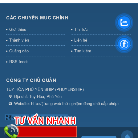
CÁC CHUYÊN MỤC CHÍNH
Giới thiệu
Tin Tức
Thành viên
Liên hệ
Quảng cáo
Tìm kiếm
RSS-feeds
CÔNG TY CHỦ QUẢN
TUY HÒA PHÚ YÊN SHIP
(
PHUYENSHIP
)
Địa chỉ:
Tuy Hòa, Phú Yên
Website:
http://(Trang web thử nghiệm đang chờ cấp phép)
QR-code
Đang truy cập: 25