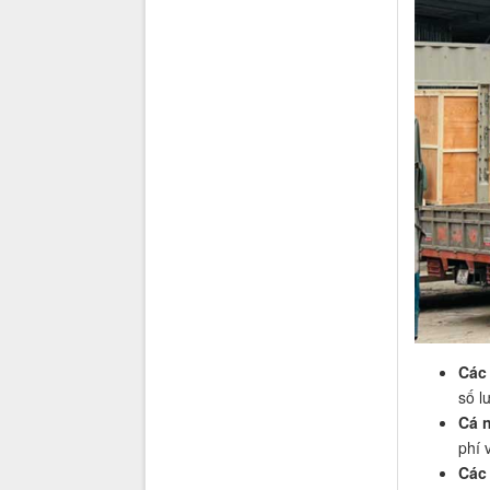
Các
số l
Cá 
phí 
Các