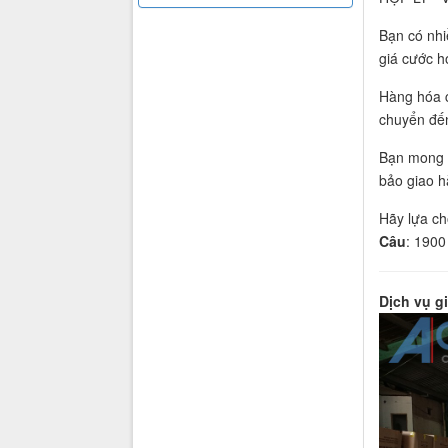
Bạn có nhi
giá cước h
Hàng hóa c
chuyển đến
Bạn mong 
bảo giao h
Hãy lựa ch
Câu
: 1900
Dịch vụ gi