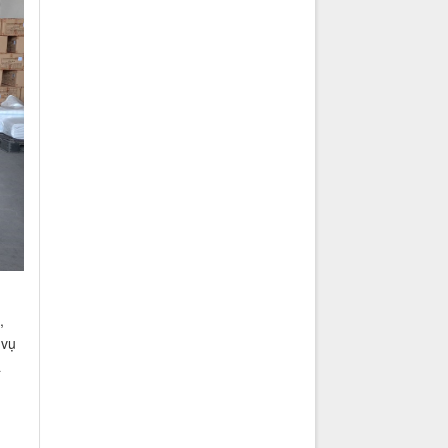
,
 vụ
à