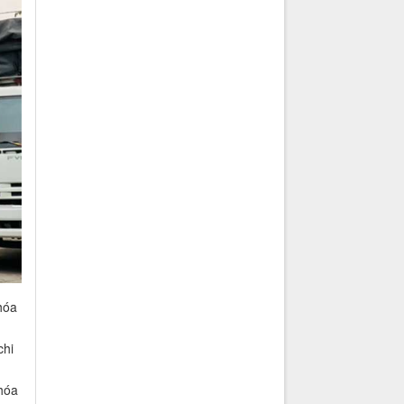
hóa
chi
hóa