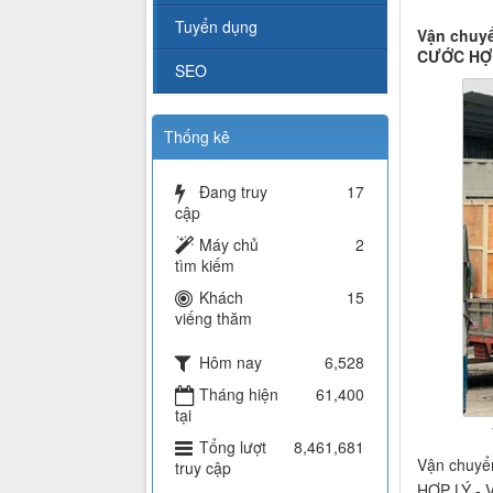
Tuyển dụng
Vận chuyể
CƯỚC HỢP
SEO
Thống kê
Đang truy
17
cập
Máy chủ
2
tìm kiếm
Khách
15
viếng thăm
Hôm nay
6,528
Tháng hiện
61,400
tại
Tổng lượt
8,461,681
Vận chuyể
truy cập
HỢP LÝ -