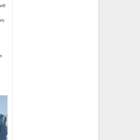
với
 vụ
ận