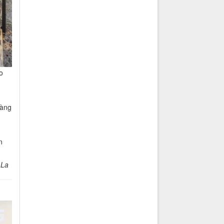
o
hàng
n
 La