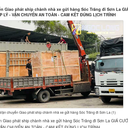
n Giao phát ship chành nhà xe gửi hàng Sóc Trăng đi Sơn La GI
 LÝ - VẬN CHUYỂN AN TOÀN - CAM KẾT ĐÚNG LỊCH TRÌNH
Vận chuyển Giao phát ship chành nhà xe gửi hàng Sóc Trăng đi Sơn La (1)
n Giao phát ship chành nhà xe gửi hàng Sóc Trăng đi Sơn La GIÁ CƯ
 VẬN CHUYỂN AN TOÀN - CAM KẾT ĐÚNG LỊCH TRÌNH