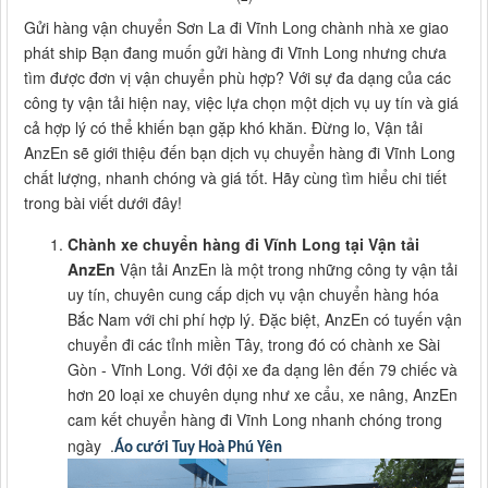
Gửi hàng vận chuyển Sơn La đi Vĩnh Long chành nhà xe giao
phát ship Bạn đang muốn gửi hàng đi Vĩnh Long nhưng chưa
tìm được đơn vị vận chuyển phù hợp? Với sự đa dạng của các
công ty vận tải hiện nay, việc lựa chọn một dịch vụ uy tín và giá
cả hợp lý có thể khiến bạn gặp khó khăn. Đừng lo, Vận tải
AnzEn sẽ giới thiệu đến bạn dịch vụ chuyển hàng đi Vĩnh Long
chất lượng, nhanh chóng và giá tốt. Hãy cùng tìm hiểu chi tiết
trong bài viết dưới đây!
Chành xe chuyển hàng đi Vĩnh Long tại Vận tải
AnzEn
Vận tải AnzEn là một trong những công ty vận tải
uy tín, chuyên cung cấp dịch vụ vận chuyển hàng hóa
Bắc Nam với chi phí hợp lý. Đặc biệt, AnzEn có tuyến vận
chuyển đi các tỉnh miền Tây, trong đó có chành xe Sài
Gòn - Vĩnh Long. Với đội xe đa dạng lên đến 79 chiếc và
hơn 20 loại xe chuyên dụng như xe cẩu, xe nâng, AnzEn
cam kết chuyển hàng đi Vĩnh Long nhanh chóng trong
ngày .
Áo cưới Tuy Hoà Phú Yên