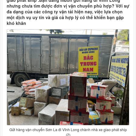
giao phát ship .Bạn đang muốn gửi hàng đi Vĩnh Long
nhưng chưa tìm được đơn vị vận chuyển phù hợp? Với sự
đa dạng của các công ty vận tải hiện nay, việc lựa chọn
một dịch vụ uy tín và giá cả hợp lý có thể khiến bạn gặp
khó khăn
Gửi hàng vận chuyển Sơn La đi Vĩnh Long chành nhà xe giao phát ship
(2)