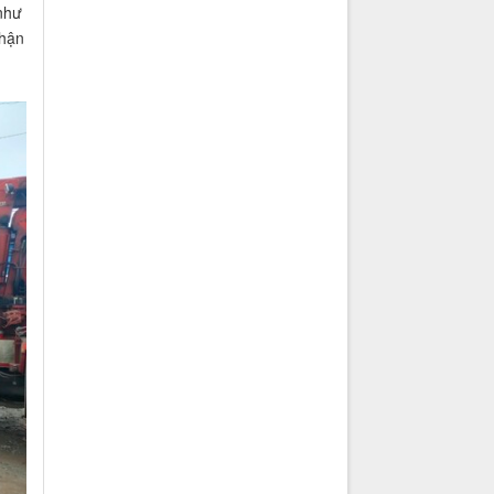
 như
nhận