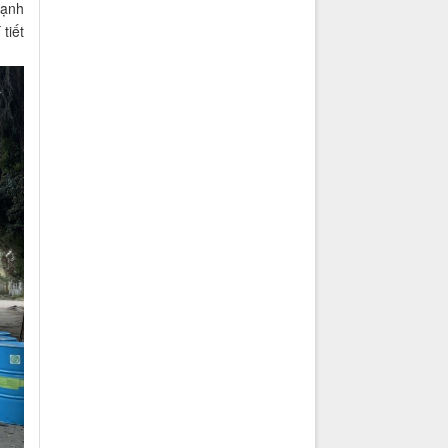
cạnh
tiết