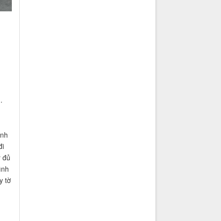
.
ỉnh
đi
y đủ
ình
y tờ