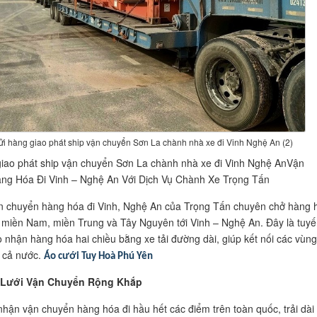
ửi hàng giao phát ship vận chuyển Sơn La chành nhà xe đi Vinh Nghệ An (2)
iao phát ship vận chuyển Sơn La chành nhà xe đi Vinh Nghệ AnVận
ng Hóa Đi Vinh – Nghệ An Với Dịch Vụ Chành Xe Trọng Tấn
n chuyển hàng hóa đi Vinh, Nghệ An của Trọng Tấn chuyên chở hàng 
h miền Nam, miền Trung và Tây Nguyên tới Vinh – Nghệ An. Đây là tuyế
 nhận hàng hóa hai chiều bằng xe tải đường dài, giúp kết nối các vùng
 cả nước.
Áo cưới Tuy Hoà Phú Yên
 Lưới Vận Chuyển Rộng Khắp
nhận vận chuyển hàng hóa đi hầu hết các điểm trên toàn quốc, trải dài