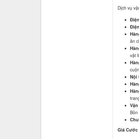
Dịch vụ vậ
Điện
Điện
Hàn
ăn c
Hàn
vật 
Hàn
cuộn
Nội 
Hàn
Hàn
tran
Vận 
Bồn 
Chu
Giá Cước 