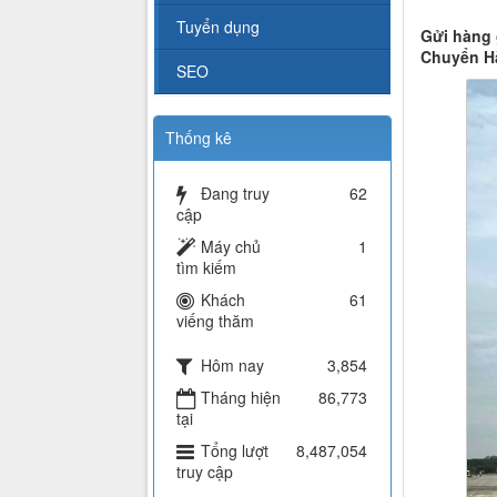
Tuyển dụng
Gửi hàng 
Chuyển Hà
SEO
Thống kê
Đang truy
62
cập
Máy chủ
1
tìm kiếm
Khách
61
viếng thăm
Hôm nay
3,854
Tháng hiện
86,773
tại
Tổng lượt
8,487,054
truy cập