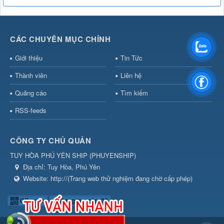
CÁC CHUYÊN MỤC CHÍNH
Giới thiệu
Tin Tức
Thành viên
Liên hệ
Quảng cáo
Tìm kiếm
RSS-feeds
CÔNG TY CHỦ QUẢN
TUY HÒA PHÚ YÊN SHIP
(
PHUYENSHIP
)
Địa chỉ:
Tuy Hòa, Phú Yên
Website:
http://(Trang web thử nghiệm đang chờ cấp phép)
QR-code
Đang truy cập: 20