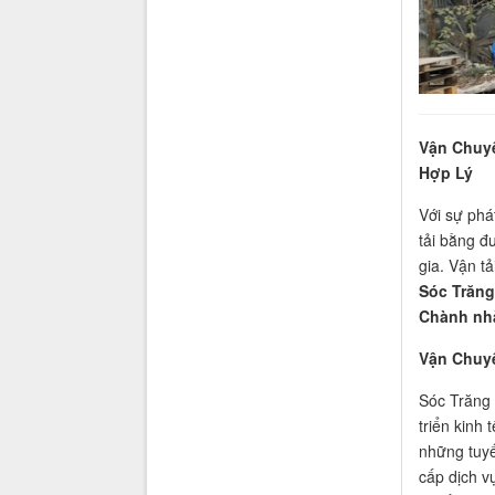
Vận Chuyể
Hợp Lý
Với sự phá
tải bằng đ
gia. Vận t
Sóc Trăng
Chành nhà
Vận Chuyể
Sóc Trăng 
triển kinh
những tuyế
cấp dịch v