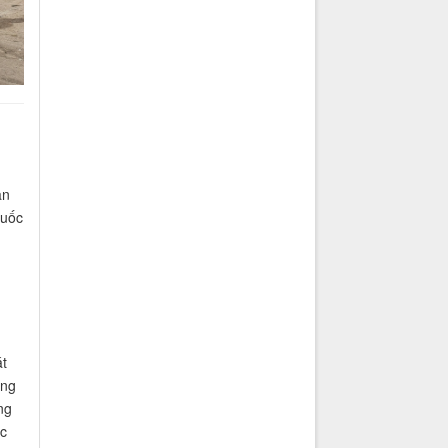
ận
quốc
át
ong
ng
c