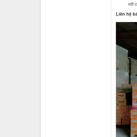
với 
Liên hệ bá