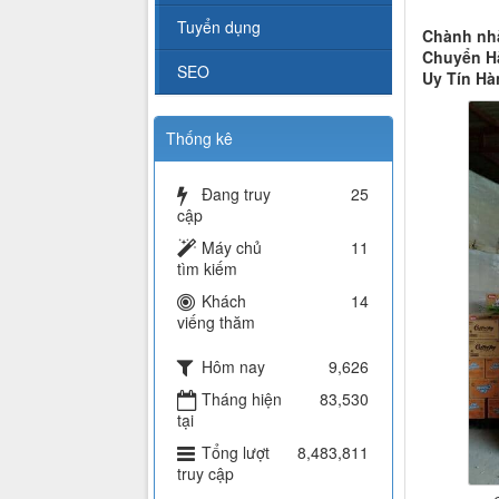
Tuyển dụng
Chành nhà
Chuyển Hà
SEO
Uy Tín Hà
Thống kê
Đang truy
25
cập
Máy chủ
11
tìm kiếm
Khách
14
viếng thăm
Hôm nay
9,626
Tháng hiện
83,530
tại
Tổng lượt
8,483,811
truy cập