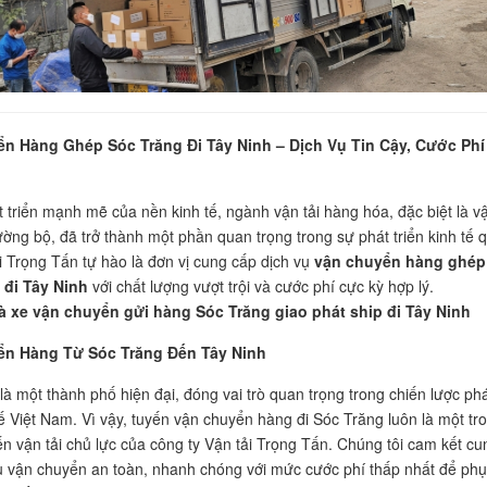
n Hàng Ghép Sóc Trăng Đi Tây Ninh – Dịch Vụ Tin Cậy, Cước Phí
t triển mạnh mẽ của nền kinh tế, ngành vận tải hàng hóa, đặc biệt là v
ường bộ, đã trở thành một phần quan trọng trong sự phát triển kinh tế 
ải Trọng Tấn tự hào là đơn vị cung cấp dịch vụ
vận chuyển hàng ghép
 đi Tây Ninh
với chất lượng vượt trội và cước phí cực kỳ hợp lý.
 xe vận chuyển gửi hàng Sóc Trăng giao phát ship đi Tây Ninh
n Hàng Từ Sóc Trăng Đến Tây Ninh
là một thành phố hiện đại, đóng vai trò quan trọng trong chiến lược ph
 tế Việt Nam. Vì vậy, tuyến vận chuyển hàng đi Sóc Trăng luôn là một tr
n vận tải chủ lực của công ty Vận tải Trọng Tấn. Chúng tôi cam kết cu
ụ vận chuyển an toàn, nhanh chóng với mức cước phí thấp nhất để phụ