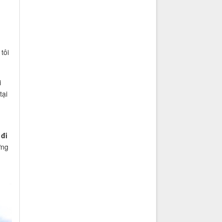
tôi
i
tại
đi
ợng