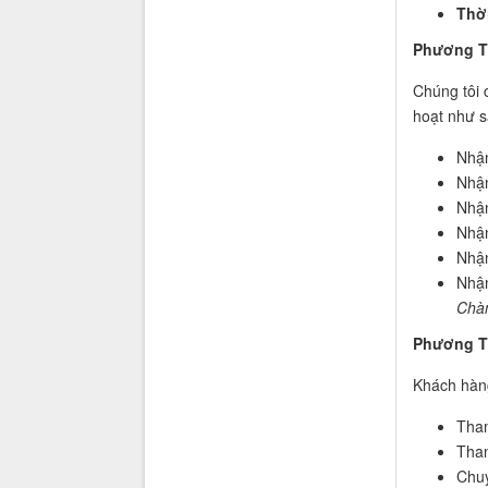
Thời
Phương Th
Chúng tôi 
hoạt như 
Nhận
Nhận
Nhận
Nhận
Nhận
Nhận
Chàn
Phương T
Khách hàng
Than
Than
Chuy