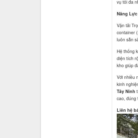
vụ tối đa 
Năng Lực 
Vận tải Tr
container 
luôn sẵn s
Hệ thống k
diện tích r
kho giúp đ
Với nhiều 
kinh nghiệ
Tây Ninh
t
cao, đúng t
Liên hệ b