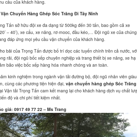
nhu cầu của khách hàng.
Vận Chuyển Hàng Ghép Sóc Trăng Đi Tây Ninh
ọng Tấn sở hữu đội xe đa dạng từ 500kg đến 30 tấn, bao gồm cả xe
(20’ – 40’), xe cẩu, xe nâng, rơ-mooc, đầu kéo,… Đội ngũ xe của chúng 
àng đáp ứng mọi yêu cầu vận chuyển của khách hàng.
ho bãi của Trọng Tấn được bố trí dọc các tuyến chính trên cả nước, vớ
ộng rãi, đội ngũ bốc xếp chuyên nghiệp và trang thiết bị xe nâng, xe hạ 
ảm bảo việc bốc xếp hàng hóa nhanh chóng và an toàn.
năm kinh nghiệm trong ngành vận tải đường bộ, đội ngũ nhân viên giàu
m, cùng các phương tiện hiện đại,
vận chuyển hàng ghép Sóc Trăng 
ại Vận tải Trọng Tấn cam kết mang lại cho khách hàng dịch vụ chất lư
iến độ và chi phí tiết kiệm nhất.
áo giá: 0917 49 77 22 – Ms Trang