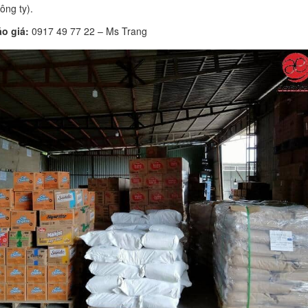
công ty).
o giá:
0917 49 77 22 – Ms Trang